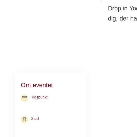
Drop in Yo
dig, der ha
På holdet arbejd
Om eventet
din krop. Vi ha
spændinger, hå
Tidspunkt
12. nov. 2026
kl. 11.00-12.00
Praktisk in
Sted
Kræftrådgivningen i Næstved
Ringstedgade 71
Vi mødes i Kræf
4700 Næstved