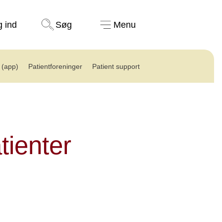
Støt nu
g ind
Søg
Menu
(app)
Patientforeninger
Patient support
tienter