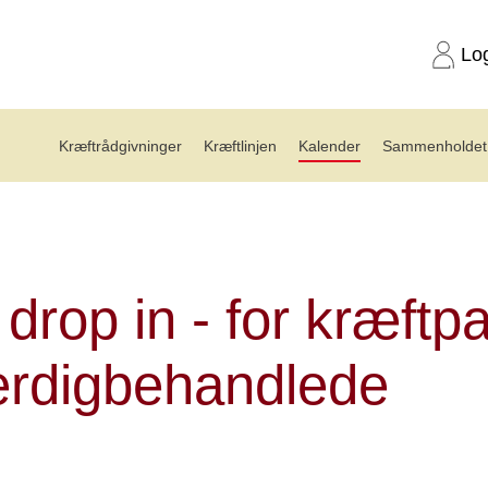
Lo
Kræftrådgivninger
Kræftlinjen
Kalender
Sammenholdet 
 Yoga drop in (12. november)
drop in - for kræftpa
ærdigbehandlede