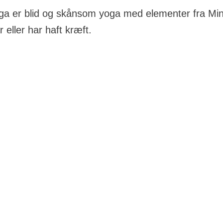
ga er blid og skånsom yoga med elementer fra Min
r eller har haft kræft.
er vi blidt og roligt med yoga, og retter øvelserne til, så 
r fokus på åndedrættet, og på hvordan dette kan bruges ti
ndtere smerter og skabe plads og ro i krop og sind.
formation:
trådgivningen i Næstved hver torsdag kl. 11.00 - 12.00.