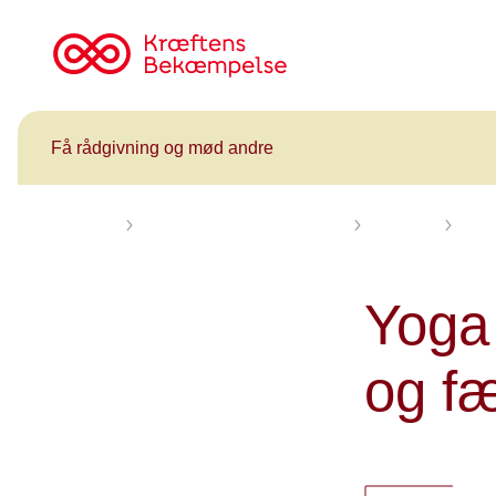
Til
cancer.dk
Få rådgivning og mød andre
Forsiden
Få rådgivning og mød andre
Kalender
Blid
Yoga 
og f