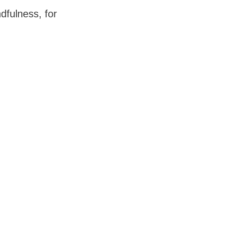
dfulness, for
de passer til
l at slippe