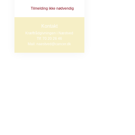
Tilmelding ikke nødvendig
Holdet er for k
egen måtte og
Kontakt
Kræftrådgivningen i Næstved
Underviser råd
Tlf: 70 20 26 46
Mail: naestved@cancer.dk
Der er 10 pladse
muligt at tilmel
Sydsjælland og L