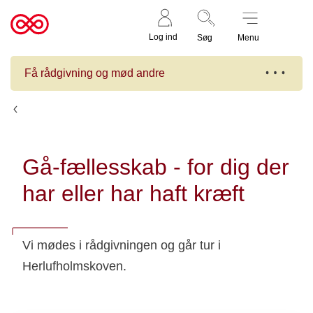
Støt nu
Til
Log ind
Søg
Menu
cancer.dk
Få rådgivning og mød andre
Kalender
Gå-fællesskab - for dig der
har eller har haft kræft
Vi mødes i rådgivningen og går tur i
Herlufholmskoven.