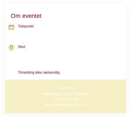
Om eventet
Tidspunkt
12. aug. 2026
kl. 10.00-11.00
Sted
Kræftrådgivningen i Næstved
Ringstedgade 71
4700 Næstved
Tilmelding ikke nødvendig
Kontakt
Kræftrådgivningen i Næstved
Tlf: 70 20 26 46
Mail: naestved@cancer.dk