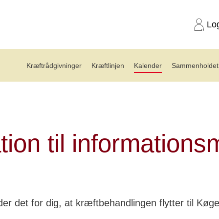
Lo
Kræftrådgivninger
Kræftlinjen
Kalender
Sammenholdet 
rmationsmøde (18. august)
ation til information
er det for dig, at kræftbehandlingen flytter til Køg