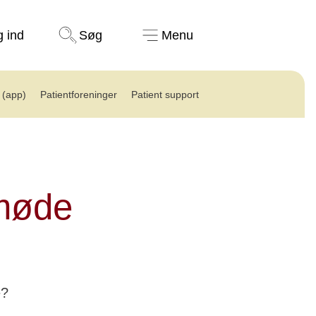
Støt nu
g ind
Søg
Menu
(app)
Patientforeninger
Patient support
smøde
e?