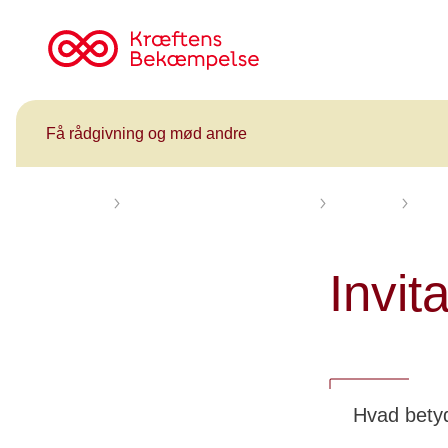
Til
cancer.dk
Få rådgivning og mød andre
Forsiden
Få rådgivning og mød andre
Kalender
Info
Invit
Hvad betyd