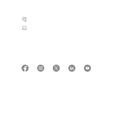
2100 København Ø
35 25 75 00
Skriv til os
CVR: 55629013
EAN numre