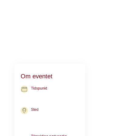
I løbet af efte
Om eventet
på Sjællands Un
skal dertil for
Tidspunkt
måske bekymri
18. aug. 2026
kl. 16.00-17.15
Sted
Kræftrådgivning
Kræftrådgivningen i Næstved
afdeling og Pa
Ringstedgade 71
4700 Næstved