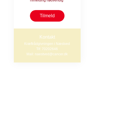
Tirsdag den 18.
Tilmelding nødvendig
Kræftrådgivnin
Tilmeld
Ringstedgade 
Hvad kan jeg 
Kontakt
Kræftrådgivningen i Næstved
Tlf: 70202646
På mødet delta
Mail: naestved@cancer.dk
•
Maria Kondr
Onkologisk Afde
•
Anne Vibeke
Kræftrådgivnin
•
Jane Elze S
Kræftrådgivni