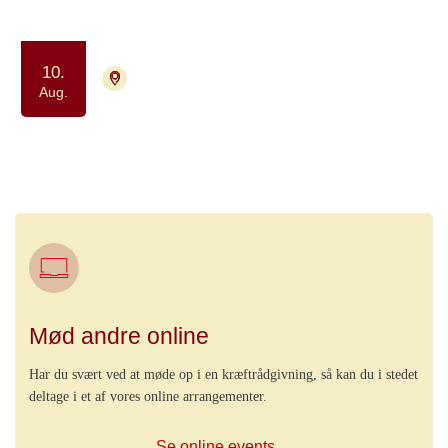
10.
4700 Næstved
Tilmelding ikke nødvendig
Aug.
Lungekræftnetværket
Samvær og fællesskab
Mød andre online
Har du svært ved at møde op i en kræftrådgivning, så kan du i stedet
deltage i et af vores online arrangementer.
Se online events