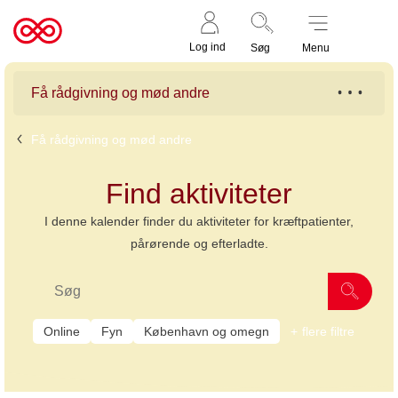
Støt nu
Til
Log ind
Søg
Menu
cancer.dk
Få rådgivning og mød andre
Få rådgivning og mød andre
Find aktiviteter
I denne kalender finder du aktiviteter for kræftpatienter,
pårørende og efterladte.
Online
Fyn
København og omegn
flere filtre