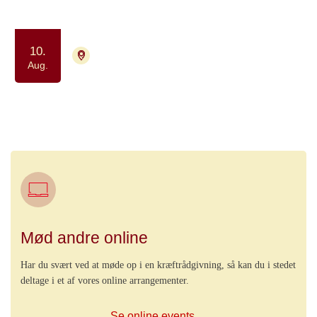
10.
4700 Næstved
Tilmelding ikke nødvendig
Aug.
Lungekræftnetværket
Samvær og fællesskab
Mød andre online
Har du svært ved at møde op i en kræftrådgivning, så kan du i stedet
deltage i et af vores online arrangementer.
Se online events