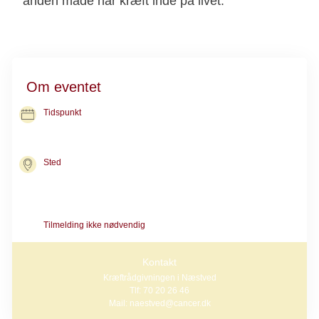
anden måde har kræft inde på livet.
Om eventet
Tidspunkt
14. okt. 2026
kl. 11.00-12.00
Sted
Kræftrådgivningen i Næstved
Ringstedgade 71
4700 Næstved
Tilmelding ikke nødvendig
Kontakt
Kræftrådgivningen i Næstved
Tlf: 70 20 26 46
Mail: naestved@cancer.dk