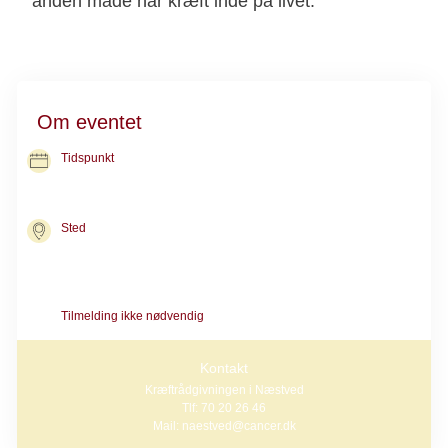
anden måde har kræft inde på livet.
Om eventet
Tidspunkt
30. sep. 2026
kl. 11.00-12.00
Sted
Kræftrådgivningen i Næstved
Ringstedgade 71
4700 Næstved
Tilmelding ikke nødvendig
Kontakt
Kræftrådgivningen i Næstved
Tlf: 70 20 26 46
Mail: naestved@cancer.dk