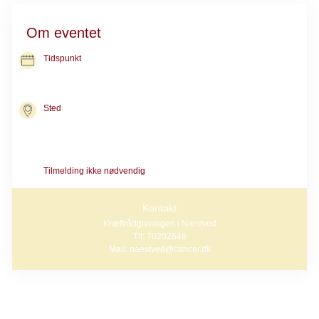
Om eventet
Tidspunkt
12. okt. 2026
kl. 16.00-18.00
Sted
Kræftrådgivningen i Næstved
Ringstedgade 71
4700 Næstved
Tilmelding ikke nødvendig
Kontakt
Kræftrådgivningen i Næstved
Tlf: 70202646
Mail: naestved@cancer.dk