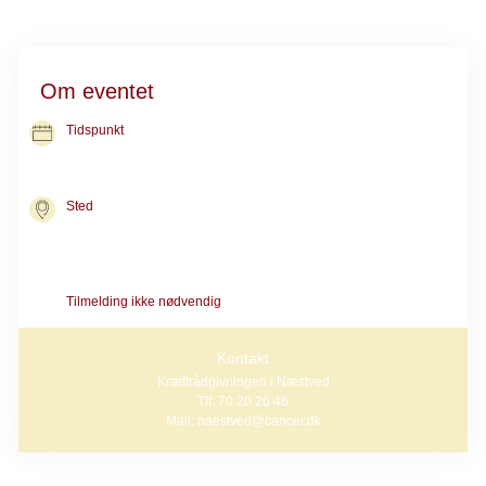
Om eventet
Tidspunkt
05. okt. 2026
kl. 14.00-15.00
Sted
Kræftrådgivningen i Næstved
Ringstedgade 71
4700 Næstved
Tilmelding ikke nødvendig
Kontakt
Kræftrådgivningen i Næstved
Tlf: 70 20 26 46
Mail: naestved@cancer.dk