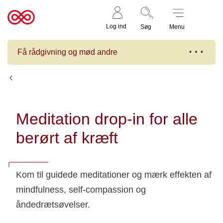
Støt nu
Til
Log ind
Søg
Menu
cancer.dk
Få rådgivning og mød andre
Kalender
Meditation drop-in for alle
berørt af kræft
Kom til guidede meditationer og mærk effekten af
mindfulness, self-compassion og
åndedrætsøvelser.