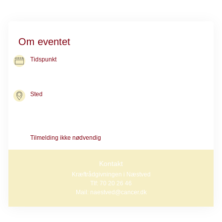
Om eventet
Tidspunkt
23. nov. 2026
kl. 14.00-15.00
Sted
Kræftrådgivningen i Næstved
Ringstedgade 71
4700 Næstved
Tilmelding ikke nødvendig
Kontakt
Kræftrådgivningen i Næstved
Tlf: 70 20 26 46
Mail: naestved@cancer.dk