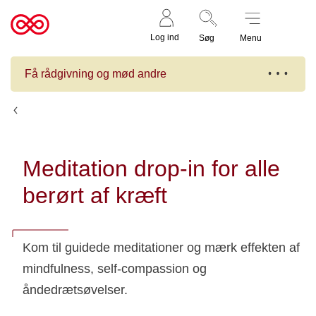
Støt nu
Til
Log ind
Søg
Menu
cancer.dk
Få rådgivning og mød andre
Kalender
Meditation drop-in for alle
berørt af kræft
Kom til guidede meditationer og mærk effekten af
mindfulness, self-compassion og
åndedrætsøvelser.