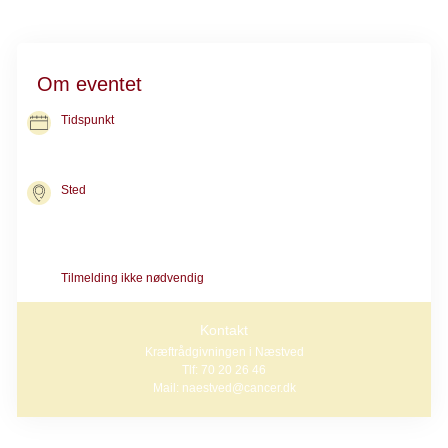
Om eventet
Tidspunkt
26. okt. 2026
kl. 14.00-15.00
Sted
Kræftrådgivningen i Næstved
Ringstedgade 71
4700 Næstved
Tilmelding ikke nødvendig
Kontakt
Kræftrådgivningen i Næstved
Tlf: 70 20 26 46
Mail: naestved@cancer.dk