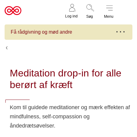
Støt nu
Til
Log ind
Søg
Menu
cancer.dk
Få rådgivning og mød andre
Kalender
Meditation drop-in for alle
berørt af kræft
Kom til guidede meditationer og mærk effekten af
mindfulness, self-compassion og
åndedrætsøvelser.