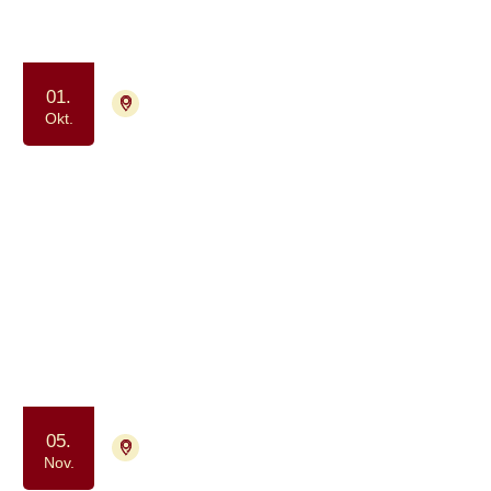
2026
01.
7400 Herning
Tilmelding nødvendig
Okt.
Det lille frokostmøde–
netværksmøde for mænd i
strålebehandling for prostatakræft
Samvær og fællesskab
Nov.
2026
05.
7400 Herning
Tilmelding nødvendig
Nov.