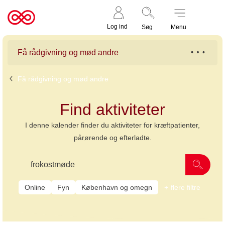
Støt nu
Til
Log ind
Søg
Menu
cancer.dk
Få rådgivning og mød andre
Få rådgivning og mød andre
Find aktiviteter
I denne kalender finder du aktiviteter for kræftpatienter,
pårørende og efterladte.
Online
Fyn
København og omegn
flere filtre