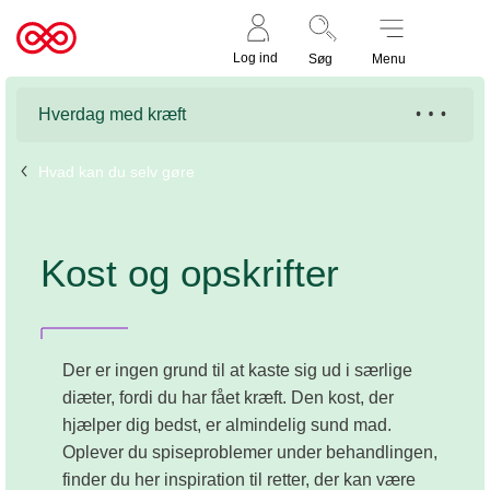
Støt nu
Til
Log ind
Søg
Menu
cancer.dk
Hverdag med kræft
Hvad kan du selv gøre
Kost og opskrifter
Der er ingen grund til at kaste sig ud i særlige
diæter, fordi du har fået kræft. Den kost, der
hjælper dig bedst, er almindelig sund mad.
Oplever du spiseproblemer under behandlingen,
finder du her inspiration til retter, der kan være