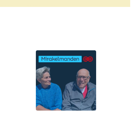
 dø af