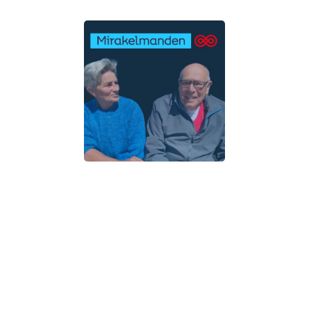
dø af