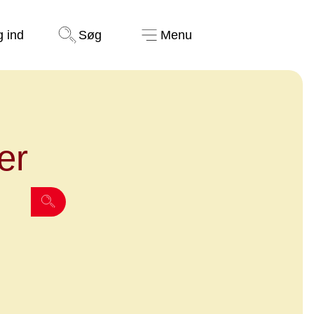
Støt nu
g ind
Søg
Menu
er