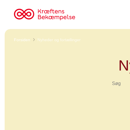
Til
cancer.dk
Forsiden
Nyheder og fortællinger
N