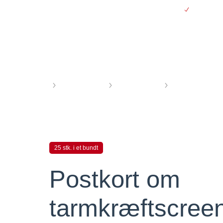
Gå
Gratis le
til
hovedindhold
Webshop
Forside
Infomaterialer
Forebyggelse
Vaccination og 
25 stk. i et bundt
Postkort om
tarmkræftscree