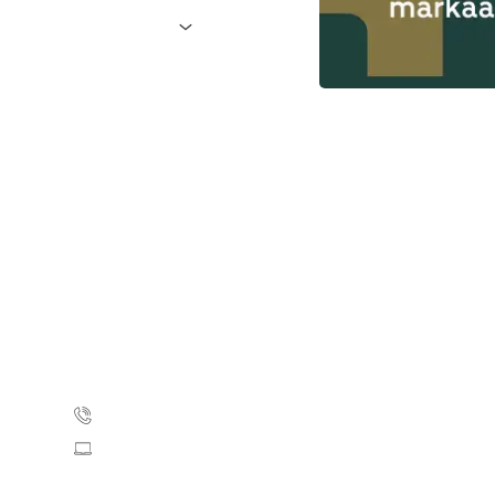
over 50 år der får
eren 50-74 år til at
reening. Med
ning på somali
nden der opstår
kassen hvert andet
Kontakt webshoppen
35 25 71 00
webshop@cancer.dk