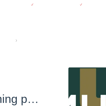
vering over 500 kr.
Støt kræftsagen ubeskåret
30 dages fort
Se produkter
Se 
screening
Postkort om tarmkræftscreening på somali
ning på