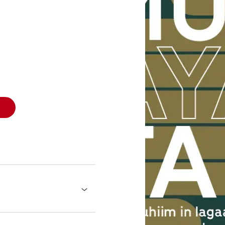
r pakket i bundt af 25 stk.
rdage
creenet for tarmkræft