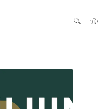
rydelsesret
Søg
Kurv
infomaterialer
Støt et særligt formål