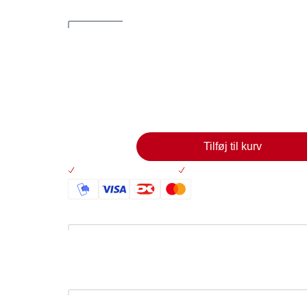
somali
Postkort om tarmkræftscreening på somali. De e
0,00
Læg i kurv
Tilføj til kurv
Altid 30 dages returret
På lager: Levering 2-5 hve
Beskrivelse
Forside: "Du er vigtig. Bliv undersøgt/s