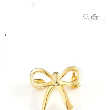
Gå
Gratis levering over 500 kr.
til
hovedindhold
Webshop
Søg
Kurv
Menu
Støt Brysterne