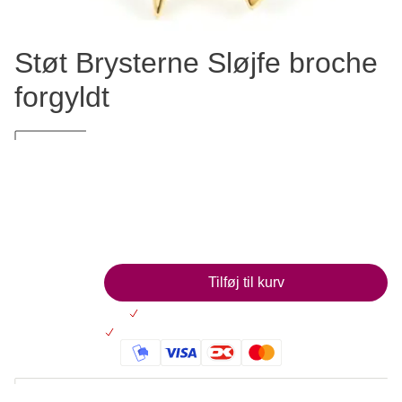
Støt Brysterne Sløjfe broche
forgyldt
Elegant broche med et stærkt budskab
249,00
Læg i kurv
Tilføj til kurv
Altid 30 dages returret
På lager: Levering 2-5 hverdage