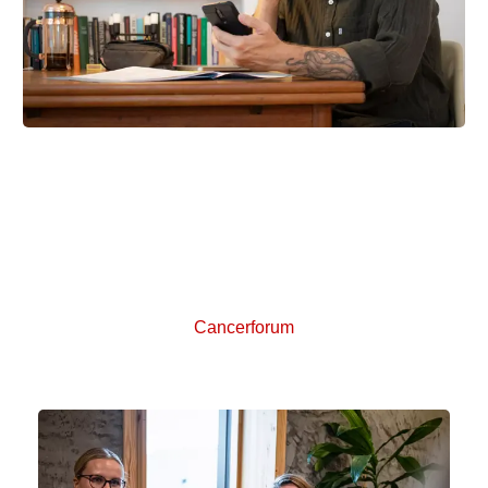
Cancerforum
Cancerforum er et online forum, hvor du anonymt og
sikkert kan skrive sammen med andre kræftpatienter,
pårørende og efterladte og stille spørgsmål og dele
erfaringer om livet med kræft.
Cancerforum