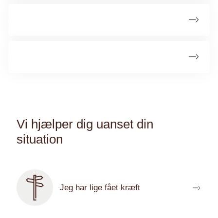
Behandling
Livet med en hjernetumor
Vi hjælper dig uanset din
situation
Læs vores guides med emner, der er gode for dig at
kende til - afhængig af din livssituation:
Jeg har lige fået kræft