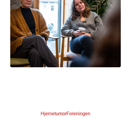
HjernetumorForeningen
Du kan møde andre patienter eller pårørende,
som har erfaring med hjernetumorer i
patientforeningen HjernetumorForeningen.
HjernetumorForeningen