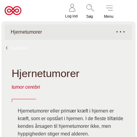
Støt nu
Til
Log ind
Søg
Menu
cancer.dk
Hjernetumorer
Forsiden
Hjernetumorer
tumor cerebri
Hjernetumorer eller primær kræft i hjernen er
kræft, som er opstået i hjernen. I de fleste tilfælde
kendes årsagen til hjernetumorer ikke, men
hyppigheden stiger med alderen.