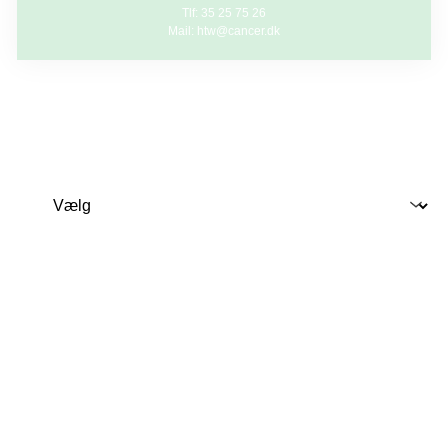
Tlf: 35 25 75 26
Mail: htw@cancer.dk
Kundetype
Deltager
Fornavn
Efternavn