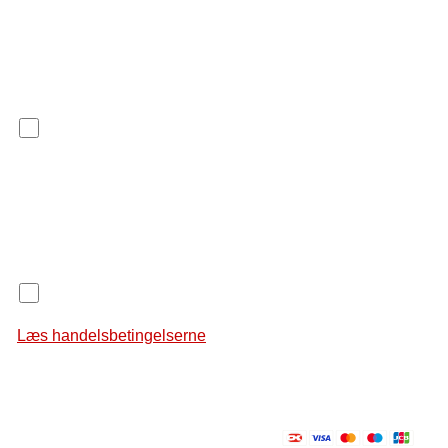
Kursusmaterialer
Til kurset hører to materialer. Materialerne er obligatoriske
og skal bruges på kurset. Ved tilmelding skal du aktivt
tilvælge materialerne.
Manual til Individuelt Rygestop - Røgfrit Liv: 650 kr.
Din bestilling
Deltagergebyr: 2.100 kr.
Total: 2.100 kr.
Jeg godkender handelsbetingelserne
Læs handelsbetingelserne
Vælg betalingsmetode
Betalingskort