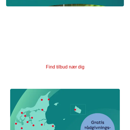
Vi kan også hjælpe dig
Hver dag hjælper Kræftens Bekæmpelse mennesker
med kræft inde på livet. I vores kræftrådgivninger kan
du få samtaler med en rådgiver eller deltage i
fællesskaber og aktiviteter som yoga, fællesspisning
og foredrag. Alle tilbud er gratis.
Find tilbud nær dig