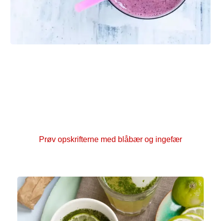
Sunde sommerfavoritter med
blåbær og ingefær
Fire opskrifter i én med blåbær og ingefær. Brug
blandingen til saft, sodavandsis, granité eller
smoothie – alt efter hvad du har lyst til.
Prøv opskrifterne med blåbær og ingefær