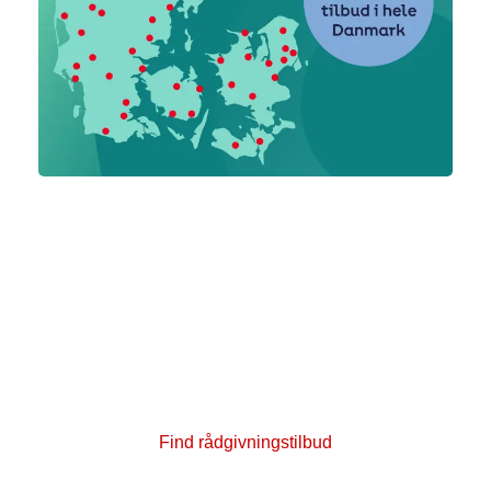
Få gratis rådgivning og mød
andre
Kræftens Bekæmpelse har 12 kræftrådgivninger
og 34 lokale rådgivningstilbud over hele
Danmark. Her kan patienter og pårørende få
gratis rådgivning. Du er meget velkommen til at
kigge forbi.
Find rådgivningstilbud