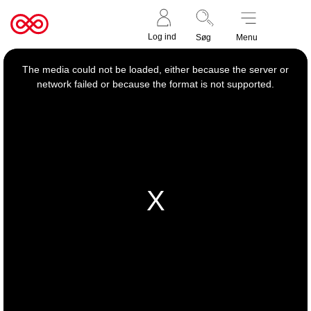
Støt nu
Til
Log ind
Søg
Menu
cancer.dk