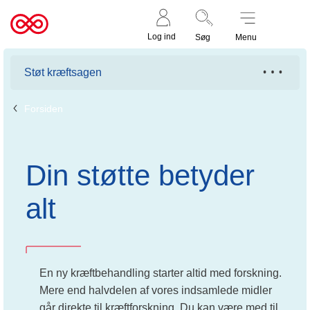
Støt nu
Til
Log ind
Søg
Menu
cancer.dk
Støt kræftsagen
Forsiden
Din støtte betyder
alt
En ny kræftbehandling starter altid med forskning.
Mere end halvdelen af vores indsamlede midler
går direkte til kræftforskning. Du kan være med til