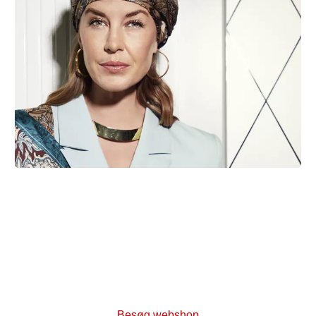
Køb og støt kræftsagen
Besøg Kræftens Bekæmpelses webshop, hvor vi
tilbyder en lang række produkter og pjecer. Når du
køber i webshoppen, går alle pengene ubeskåret til
Kræftens Bekæmpelse - så skynd dig ind og se vores
store udvalg!
Besøg webshop