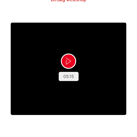
Genbrug der gør en forskel
Bliv frivillig i en af vores 18 genbrugsbutikker i