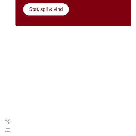
Støt, spil & vind
Kræftens Bekæmpelse
Strandboulevarden 49
2100 København Ø
35 25 75 00
Skriv til os