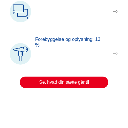
Støtte og gratis rådgivning af patienter
og pårørende foregår på vores
Kræftrådgivninger i hele landet, via
Kræftlinjen, chatforums mm. Hvert år
hjælper vi mere end 100.000
danskere.
Forebyggelse og oplysning: 13
%
Fire ud af ti kræfttilfælde kan
forebygges. Vi arbejder derfor fortsat
på at fortælle, hvordan de gode råd
kan omsættes til konkret adfærd, der
mindsker risikoen for kræft.
Se, hvad din støtte går til