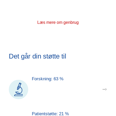
Danmark, eller donér dine ting til genbrug til
fordel for kræftsagen. Alle bidrag gør en forskel.
Læs mere om genbrug
Det går din støtte til
Når du bliver medlem eller giver et bidrag, støtter du
Kræftens Bekæmpelses arbejde inden for vores tre
hovedområder: forskning, patientstøtte og oplysning.
Forskning: 63 %
Forskning i bedre muligheder for at
opdage kræft i tide, for at gøre
behandlingerne skånsomme og
effektive og for at sikre, at flere har et
godt liv efter kræft.
Patientstøtte: 21 %