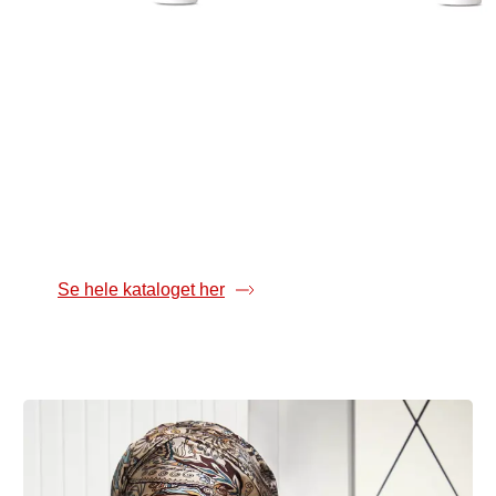
Sollotion SPF30. 200 ml.
Sollotion SPF50. 2
129,95
139,95
Se hele kataloget her