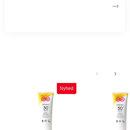
Støt som virksomhed
Vær med til at gøre en forskel for kræftpatienter og deres
pårørende. Læs mere om hvordan her.
Køb solcreme og støt kræftsagen
Nyhed