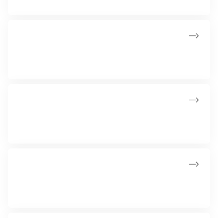
Start en mindeindsamling
Støt eller start en indsamling til minde om en, du har mistet -
samtidig med, at I samler penge ind til kræftsagen.
Støt eller start en digital indsamling
Gør en forskel for alle berørt af kræft ved at støtte eller
starte en personlig indsamling.
Spil, støt og vind
Få chancen for at blive millionær 10 gange om året, alt
imens du støtter kræftsagen.