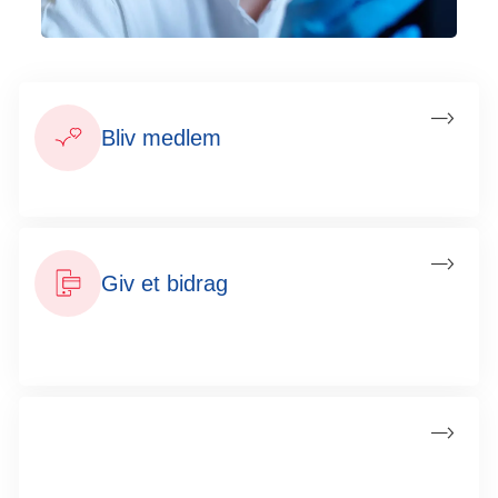
Bliv medlem
Knap 400.000 danskere gør allerede en forskel. Vær med!
Giv et bidrag
1 ud af 3 under 75 år får kræft. Du kan gøre en forskel med
et bidrag.
Arv og testamente
En lille del af din arv kan gøre en stor forskel. Få arveguiden
og bliv klogere på arvereglerne.