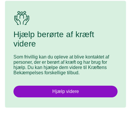
pårørende.
Se hvordan du kan blive frivillig lokalt
Hjælp berørte af kræft
Du kan også blive frivillig i en af Kræftens
Bekæmpelses 17 genbrugsbutikker. Butikkerne er
videre
fordelt over hele landet og henvender sig til folk i alle
Som frivillig kan du opleve at blive kontaktet af
aldre - fra unge studerende til ældre pensionister.
personer, der er berørt af kræft og har brug for
hjælp. Du kan hjælpe dem videre til Kræftens
Bekæmpelses forskellige tilbud.
Læs om at være genbrugsfrivillig
Hjælp videre