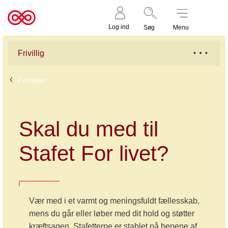
Støt nu
Til
Log ind
Søg
Menu
cancer.dk
Frivillig
Forsiden
Skal du med til
Stafet For livet?
Vær med i et varmt og meningsfuldt fællesskab,
mens du går eller løber med dit hold og støtter
kræftsagen. Stafetterne er stablet på benene af