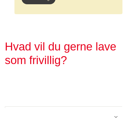
Hvad vil du gerne lave
som frivillig?
Der er mange måder at være frivillig på i Kræftens
bekæmpelse. Se hvilke muligheder du har for at hjælpe
kræftsagen og blive en del af fællesskabet.
Hjælp kræftpatienter