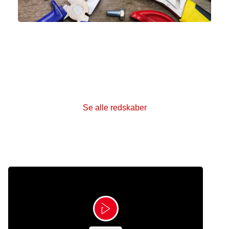
Find redskaber til dit frivillige
arbejde
Find vejledninger, skabeloner og nyttig viden, der
kan hjælpe dig i dit frivillige arbejde.
Se alle redskaber