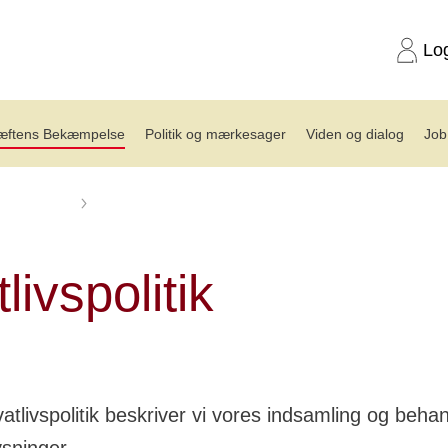
Lo
æftens Bekæmpelse
Politik og mærkesager
Viden og dialog
Job
ansvarlighed
Privatlivspolitik
livspolitik
vatlivspolitik beskriver vi vores indsamling og behan