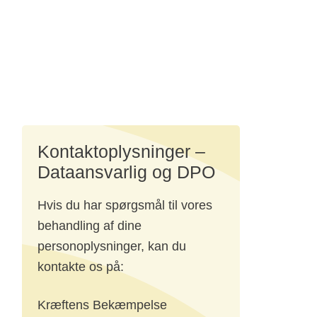
Kontaktoplysninger –
Dataansvarlig og DPO
r vi
Hvis du har spørgsmål til vores
.
behandling af dine
personoplysninger, kan du
g af
kontakte os på:
lke
Kræftens Bekæmpelse
il,