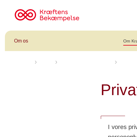
Til
cancer.dk
Om os
Om Kr
Forsiden
Om os
Om Kræftens Bekæmpelse
Etik og 
Privat
I vores pri