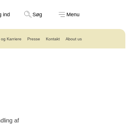
Støt nu
g ind
Søg
Menu
 og Karriere
Presse
Kontakt
About us
dling af