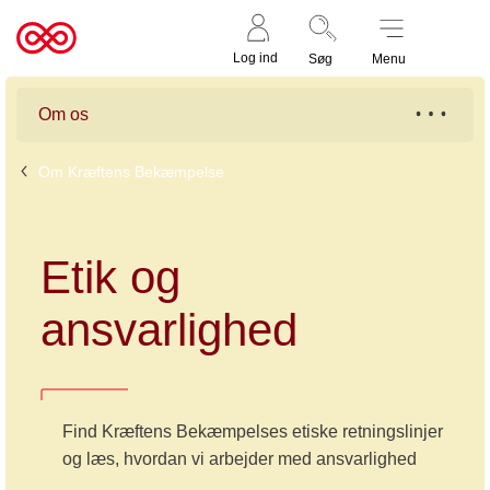
Støt nu
Til
Log ind
Søg
Menu
cancer.dk
Om os
Om Kræftens Bekæmpelse
Etik og
ansvarlighed
Find Kræftens Bekæmpelses etiske retningslinjer
og læs, hvordan vi arbejder med ansvarlighed