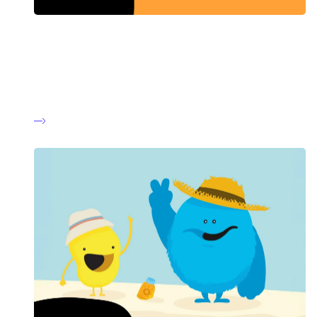
Lær Om Sorg
Hvad er sorg, og hvordan kan man være en god ven for en
klassekammerat i sorg? Lær Om Sorg sammen i klassen. Se
mere på OmSorgs hjemmeside: