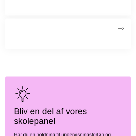
Alt om kræft til skoleopgaven for elever i 7.-10. klasse.
Når elever er i sorg
Få hjælp her, hvis en elev i klassen er i sorg.
Bliv en del af vores
skolepanel
Har du en holdning til undervisningsforløb og