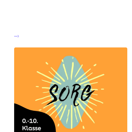
Alkohol, røg og nikotin
Forløb om alkohol, røg og nikotin til udskolingen.
Skræddersyet til danskfaget og indeholder bl.a. artikler,
podcasts og film.