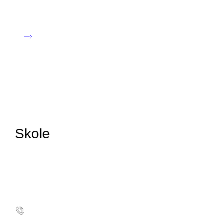
vælger at samle ind, er I med til at støtte kræftsagen. Læs
mere på Knæk Cancers hjemmeside.
Skole
Kræftens Bekæmpelse
Strandboulevarden 49
2100 København Ø
Telefon: 35 25 75 00