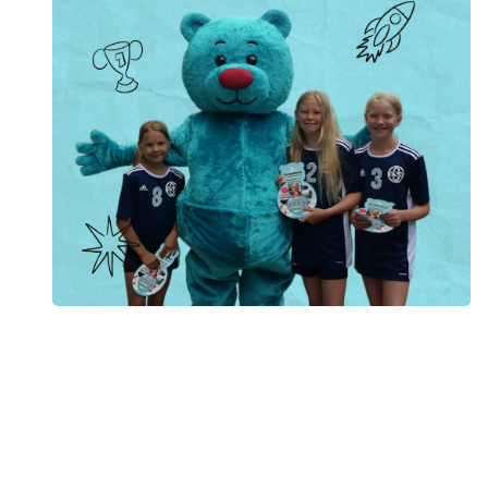
Tjen penge til klassekassen
Sælg skrabelodder fra Bamselotteriet og tjen penge til
klassekassen. I kan tjene op til 20 kr. pr. solgt lod samtidig
med, at I støtter vores arbejde med børn og unge ramt af
kræft. Læs mere på hjemmesiden Kræft er ikke for børn.