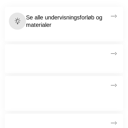
Se alle undervisningsforløb og
materialer
Få et overblik over forløb og materialer til alle klassetrin her.
Erhvervspraktik
Erhvervspraktik for elever i 8.-9. klasse i uge 40.
Besøg udForsk
En interaktiv udstilling om kræftens og cellernes forunderlige
verden.
Skriver du skoleopgave?