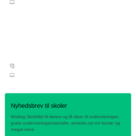
info@cancer.dk
CVR: 55629013
EAN-numre
Kontakt
Edyta Marta Gawron
35 25 72 04
skolemail@cancer.dk
Nyhedsbrev til skoler
Modtag SkoleNyt til lærere og få ideer til undervisningen,
gratis undervisningsmaterialer, seneste nyt om kurser og
meget mere.