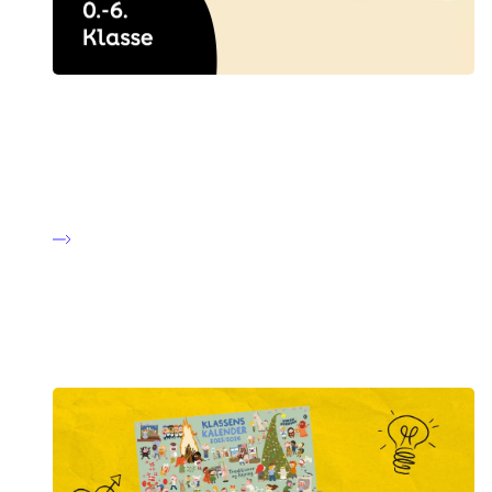
De tre solråd
Lær eleverne at omgås solen med omtanke. Materialet
indeholder bl.a. film, solquiz og skygge-skattejagt. Se mere
på Solkampagnens hjemmeside:
Vær med til at støtte kræftsagen