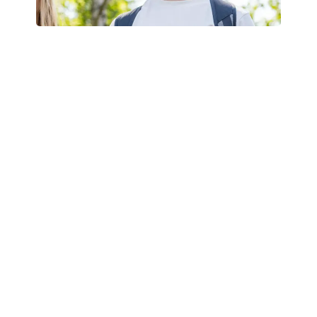
8.A solgte Bamselodder – og
fik en lejrskole fuld af
oplevelser
8.A på Hillerødholmskolen greb chancen for at
samle ind til deres lejrskole ved at sælge
Bamselodder – en indsats, der både gav penge i
kassen og styrkede fællesskabet. Lodsalget blev
en lærerig oplevelse, hvor eleverne fik ansvar,
samarbejdede og arbejdede målrettet mod noget,
de glædede sig til. Turen, som de selv var med til
at finansiere, bød på alt fra museumsbesøg og
undervisning hos AQUA Akvarium til
teambuilding og tømmerflådebygning – en
oplevelse de sent vil glemme.