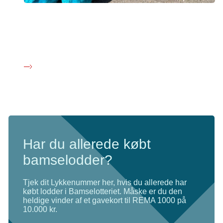
Har du spørgsmål til Bamselotteriet?
Du er velkommen til at kontakte vores samarbejdspartner
Støtforeningen.dk. Klik her for at finde kontaktoplysninger.
Har du allerede købt
bamselodder?
Tjek dit Lykkenummer her, hvis du allerede har
købt lodder i Bamselotteriet. Måske er du den
heldige vinder af et gavekort til REMA 1000 på
10.000 kr.