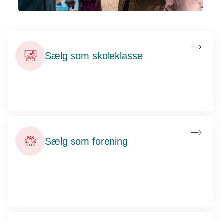
Sælg som skoleklasse
Tjen penge til klassekassen og jeres næste fællesaktivitet.
Støt et godt formål med Bamselotteriet – det er sjovt, nemt
og meningsfuldt. Kom i gang i dag!
Sælg som forening
Saml kræfterne i sportsklubben, idrætsforeningen eller
spejderklubben og gør noget meningsfuldt sammen og tjen
samtidig penge til jer selv. Det er både hyggeligt og
indbringende. Hop med på vognen nu.