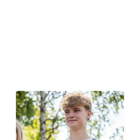
med kræft på vejen
På Kildeskolens traditionsrige markedsdag solgte 3.
klasse bamselodder for at samle ind til deres
skolerejse i 6. klasse – en fast og glædet tradition,
der markerer afslutningen på indskolingen. Eleverne
var både stolte og glade over at bidrage til deres
egen rejse og samtidig støtte børn ramt af kræft. Med
fællesskab og gåpåmod fik de solgt masser af lodder
og er nu godt på vej mod drømmerejsen.