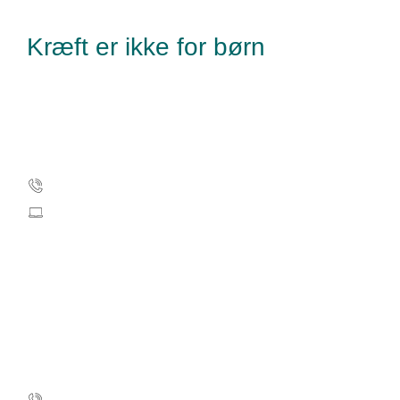
Kræft er ikke for børn
Kræftens Bekæmpelse
Strandboulevarden 49
2100 København Ø
Tlf.: 35 25 75 00
info@cancer.dk
CVR: 55629013
EAN-numre
Kampagneansvarlig
Lise Atzen Bjerregaard
35 25 79 55