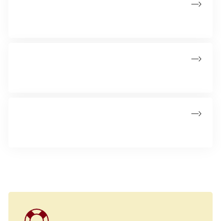
Åbningstider
Kræftlinjen har åbent alle ugens dage
Håndtering af personlige oplysninger
Betingelser for at benytte Kræftlinjen
Klager og feedback
Hvis du ønsker at klage eller sende ris og ros til Kræftlinjen