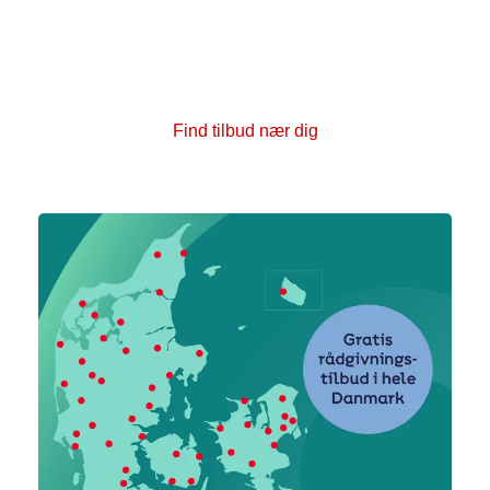
med kræft inde på livet. I vores kræftrådgivninger kan
du få samtaler med en rådgiver eller deltage i
fællesskaber og aktiviteter som yoga, fællesspisning
og foredrag. Alle tilbud er gratis.
Find tilbud nær dig