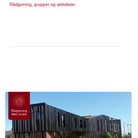
Rådgivning, grupper og aktiviteter
Kræftrådgivningen i Esbjerg
Stormgade 65
6700 Esbjerg
Centralt i byen
Telefon:
70 20 26 71
E-mail:
esbjerg@cancer.dk
Man-onsdag:
10.00-15.00
Torsdag:
10.00-16.00
Rådgivning
Mød andre