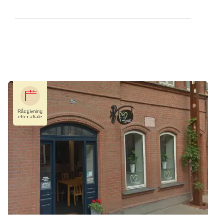
Tilbuddet er for borgere i Brøndby, Glostrup og Albertslund kommune
Telefon:
70 20 26 55
E-mail:
herlev@cancer.dk
Åbent:
Efter aftale
Rådgivning
efter aftale