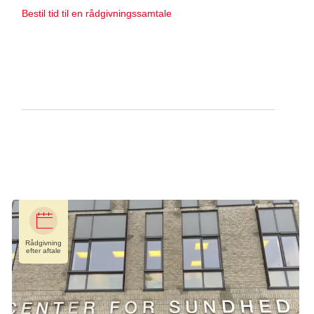
Bestil tid til en rådgivningssamtale
Rådgivningstilbud i Varde
Frivillighuset
Storegade 25b
6800 Varde
Telefon:
70 20 26 71
E-mail:
esbjerg@cancer.dk
Åbent:
Efter aftale
Rådgivning
efter aftale