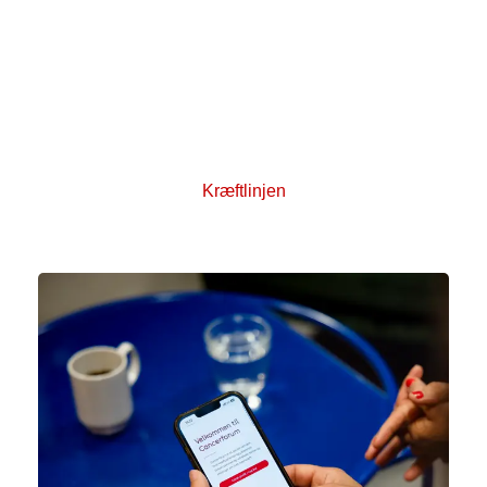
Kræftlinjen
Du kan få gratis, professionel rådgivning på
Kræftlinjen. Ring til os på 80 30 10 30 eller skriv via
chatrådgivningen. Kræftlinjen har åbent alle
hverdage kl. 9-21 og kl. 12-17 i weekenden. Kun
lukket på helligdage.
Kræftlinjen