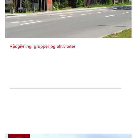
Rådgivning, grupper og aktiviteter
Kræftrådgivningen i Herlev
Borgmester Ib Juuls vej 2
2730 Herlev
Ved Herlev Hospital
Telefon:
70 20 26 55
E-mail:
herlev@cancer.dk
Man-torsdag:
10.00-16.00
Fredag:
10.00-13.00