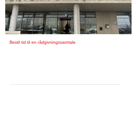
Bestil tid til en rådgivningssamtale
Rådgivningstilbud i Holstebro
Center for Sundhed
Stationsvej 35
7500 Holstebro
Telefon:
70 20 26 63
E-mail:
herning@cancer.dk
Åbent:
Efter aftale
Viser 3 ud af 34 lokale rådgivningstilbud