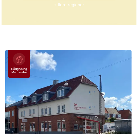
flere regioner
Kræftrådgivninger
12 resultater
Rådgivning
Mød andre