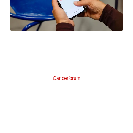
Cancerforum
Læs om andres tanker og erfaringer og del dine
egne på Cancerforum, Kræftens Bekæmpelses
onlineforum for kræftpatienter og pårørende.
Cancerforum