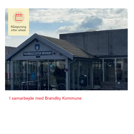
Rådgivning
efter aftale
I samarbejde med Brøndby Kommune
Rådgivningstilbud i Brøndby
Center for Genoptræning og Forebyggelse
Horsedammen 36 A
2605 Brøndby