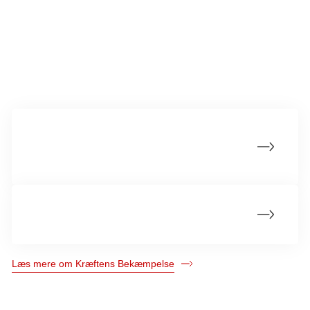
Læs mere
Etiske retningslinjer og specifikke
regelsæt
Privatlivspolitik
Læs mere om Kræftens Bekæmpelse