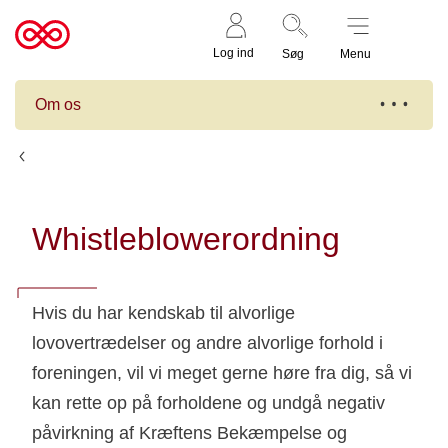
Støt nu
Til
Log ind
Søg
Menu
cancer.dk
Om os
Etik og ansvarlighed
Whistleblowerordning
Hvis du har kendskab til alvorlige
lovovertrædelser og andre alvorlige forhold i
foreningen, vil vi meget gerne høre fra dig, så vi
kan rette op på forholdene og undgå negativ
påvirkning af Kræftens Bekæmpelse og