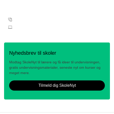
Kontakt
Edyta Marta Gawron
35 25 72 04
skolemail@cancer.dk
Nyhedsbrev til skoler
Modtag SkoleNyt til lærere og få ideer til undervisningen,
gratis undervisningsmaterialer, seneste nyt om kurser og
meget mere.
Tilmeld dig SkoleNyt