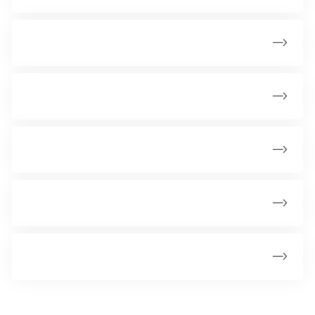
Hvorfor får man kræft?
Hvordan behandler man kræft?
Kræftsygdomme
Kan man undgå kræft?
Kræft i tal