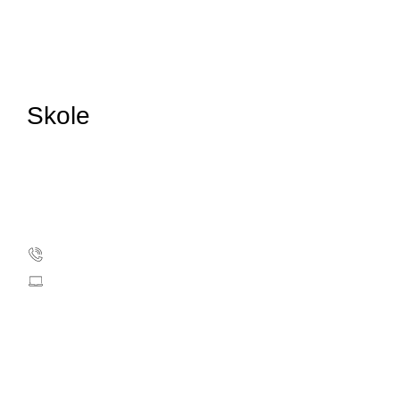
Skole
Kræftens Bekæmpelse
Strandboulevarden 49
2100 København Ø
Telefon: 35 25 75 00
info@cancer.dk
CVR: 55629013
EAN-numre