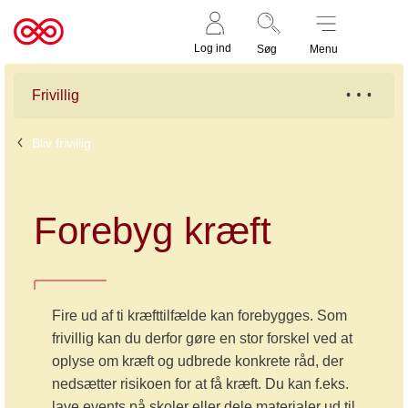
Støt nu
Til
Log ind
Søg
Menu
cancer.dk
Frivillig
Bliv frivillig
Forebyg kræft
Fire ud af ti kræfttilfælde kan forebygges. Som
frivillig kan du derfor gøre en stor forskel ved at
oplyse om kræft og udbrede konkrete råd, der
nedsætter risikoen for at få kræft. Du kan f.eks.
lave events på skoler eller dele materialer ud til