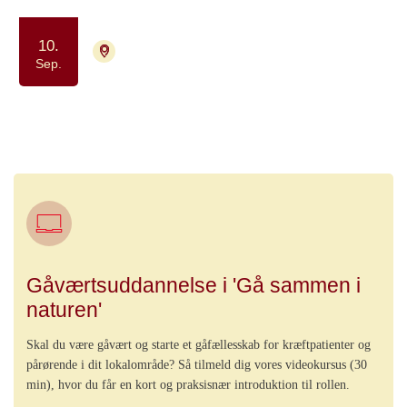
10.
2100 København Ø
Tilmelding nødvendig
Sep.
Velkomstdag for nye frivillige
Kursus
Gåværtsuddannelse i 'Gå sammen i
naturen'
Skal du være gåvært og starte et gåfællesskab for kræftpatienter og
pårørende i dit lokalområde? Så tilmeld dig vores videokursus (30
min), hvor du får en kort og praksisnær introduktion til rollen.