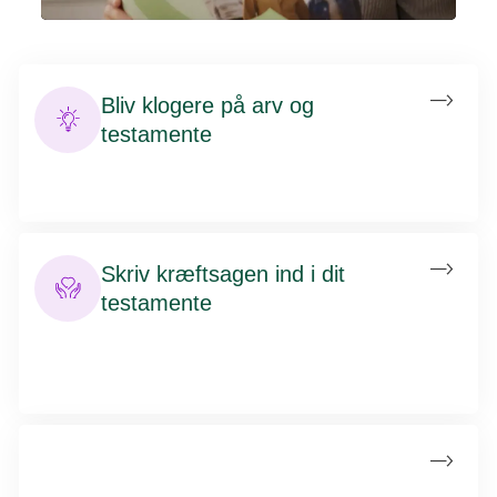
Bliv klogere på arv og
testamente
Få styr på arvereglerne i din livssituation, og se eksempler
på, hvorfor et testamente kan være relevant for dig?
Skriv kræftsagen ind i dit
testamente
Vælger du at betænke Kræftens Bekæmpelse i dit
testamente, går din arv til forskning, oplysning og
patientstøtte.
Sådan opretter du et testamente