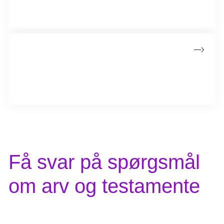
Ved at dele processen op i tre simple trin, kan få få et
overblik og komme godt i mål med dit testamente.
Få hjælp af arverådgiverne
Har du spørgsmål til arveloven eller til oprettelse af
testamente, er du altid velkommen til at kontakte vores
arverådgivere.
Få svar på spørgsmål
om arv og testamente
Her kan du få svar på hyppige spørgsmål om arv og