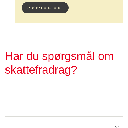
Større donationer
Har du spørgsmål om
skattefradrag?
Her kan du finde svar på de oftest stillede spørgsmål om
skattefradrag. Har du andre spørgsmål, er du velkommen
til at kontakte os.
Giver mit medlemskab skattefradrag?