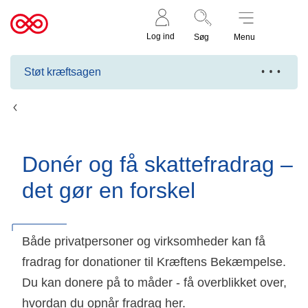
Støt nu
Til
Log ind
Søg
Menu
cancer.dk
Støt kræftsagen
Støt kræftsagen
Donér og få skattefradrag –
det gør en forskel
Både privatpersoner og virksomheder kan få
fradrag for donationer til Kræftens Bekæmpelse.
Du kan donere på to måder - få overblikket over,
hvordan du opnår fradrag her.