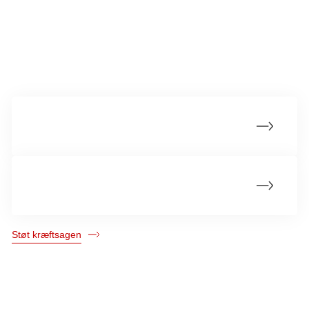
som privatperson: oplyser dit CPR-nummer i
CPR-feltet, når du giver en donation
Din støtte gør en forskel
Hvis du er i tvivl, om du har oplyst dit CPR-nummer,
kan du udfylde vores CPR-formular - så sørger vi for,
at du får dit fradrag.
Det går din støtte til
Udfyld CPR-formular og få fradrag
Skattefradrag og MobilePay
Støt kræftsagen