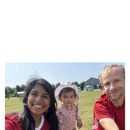
runder, når stafetdagen oprinder, og de fleste af hendes
opgaver som holdkaptajn er overstået.
- Sidste år fik jeg gået mellem 90 og 100 runder og talt
med en masse mennesker, blandt andet forældre til
børnenes venner på skolen. Min mor plejer også at kigge
forbi, fortæller hun.