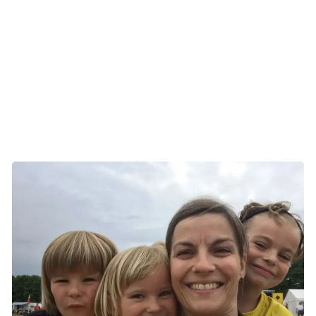
Desuden giver støtten til kræftsagen en følelse af
meningsfuldhed: At man sammen kan være med til at gøre
en forskel.
- Det er tilfredsstillende, at vi bagefter kan sende et beløb
til stafetten, som vi i fællesskab har bidraget til, siger hun.