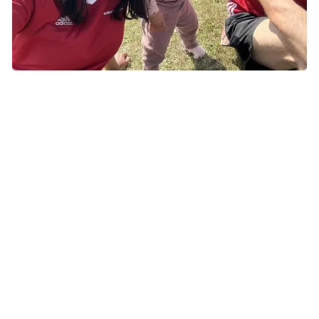
Mange af Grundfos’ medarbejdere har deres familie med til
Stafet For Livet. Foto: Privat
Kommer tættere på kolleger
Som kolleger kommer de tættere ind på livet af hinanden,
når de tilbringer så mange timer sammen uden for de
vante rammer, forklarer Tine.
- Det giver en indsigt og kendskab til hinanden. Vi er jo
flere tusinde mennesker, der til daglig arbejder i forskellige
afdelinger, så vi får indsigt i hinandens arbejds- og privatliv
på en anden måde på sådan en dag.