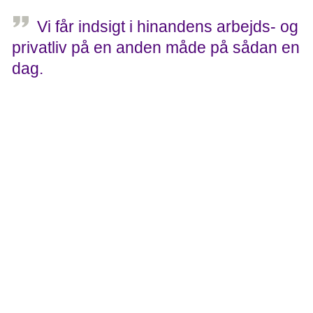
Vi får indsigt i hinandens arbejds- og
privatliv på en anden måde på sådan en
dag.
Tine, holdkaptajn
Tre frivilligdage
Qua sit arbejde er Tine i tæt kontakt med den del af
ledelsen, der bevilger den økonomiske støtte til holdene.
Virksomheden giver et beløb for hver runde, deltagerne
tilbagelægger. Og er vejret dårligt, så der ikke bliver gået,
løbet og cyklet så mange runder, lægger de et beløb
oveni.
Flere af medarbejderne skaffer desuden deres egne