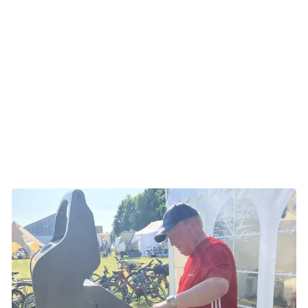
runde-sponsorer, der betaler et beløb pr. tilbagelagt runde.
Arbejdspladsen står også for forplejning og praktik, der får
arrangementet til at køre, eksempelvis telte og indretning
af campen.
Alle medarbejdere kan bruge tre arbejdsdage om året på
frivilligt arbejde, og nogle af timerne kan bruges på Stafet
for Livet.