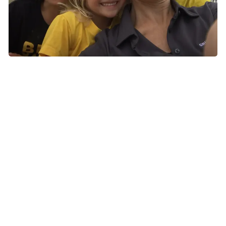
Tines børn var 4 og 7 år, første gang, de var med til Stafet For
Livet. Nu er de 12 og 15 og med i eget telt med deres venner.
Foto: privat
Nyder roen på stafetten
For hendes børn, der i dag er blevet 12 og 15 år, er det
blevet tradition at være med til arrangementet, og de tager
afsted i eget telt med deres venner.
- De spørger hvert år: ’Har du husket at oprette hold i år,
mor? Vi skal da afsted, ikke?’ forklarer hun.
Sidste år løb hendes ældste søn over 65 kilometer fra kl.