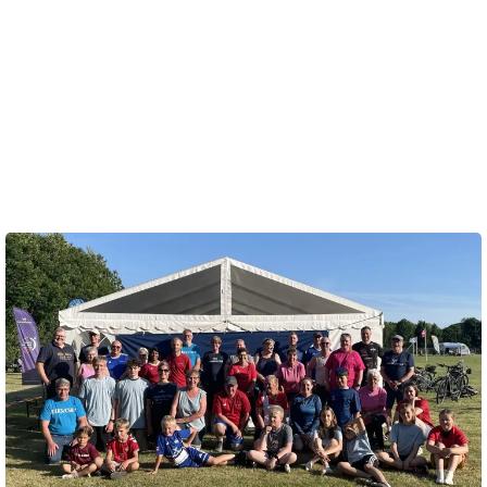
Til daglig arbejder hun som assistent for landechefen i
Grundfos Danmark.
En gang om året kan hun desuden skrive holdkaptajn og
intern koordinator på visitkortet, når Grundfos stiller op
med flere hold til Stafet For Livet - i år to hold.