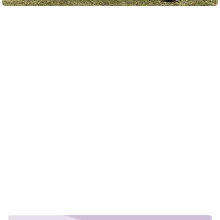
I 2025 var der 47 deltagere på ’Tines’ hold. Det store telt danner
rammen om fælles hygge for alle hold på tværs af afdelinger. Foto:
privat
Ud af virksomhedens cirka 20.000 medarbejdere har
3.500 base i Bjerringbro, og her har Stafet For Livet været
fast tradition i snart 15 år.
Det er en dag, som medarbejderne og deres familier ser
frem til, forklarer Tine Wilkenschildt Knudsen.
- For os som virksomhed er Stafet For Livet et hyggeligt
familiearrangement med fokus på socialt samvær.
Bjerringbro er jo ’Grundfos-land’, så det er vigtigt og
naturligt, at vi deltager og viser flaget som stor virksomhed.