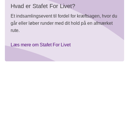
Hvad er Stafet For Livet?
Et indsamlingsevent til fordel for kræftsagen, hvor du
går eller løber runder med dit hold på en afmærket
rute.
Læs mere om Stafet For Livet
Al støtte er god støtte
I starten var Tine med som almindelig deltager, og for 6 år
siden blev hun så holdkaptajn.
Det skete lidt ved et tilfælde, indrømmer hun.
- Der var én, der stoppede, og så overtog jeg tjansen.
Sådan er det jo ofte: Det er ildsjæle, der påtager sig