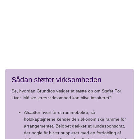
12 lørdag til kl. 3 om natten, så der er sket lidt, siden de
første, små skridt blev taget til stafetten på Vestre Ringvej
7 i Bjerringbro.
- Jeg tror, de nyder, at det er et hyggeligt arrangement, hvor
der ikke foregår alt muligt andet. Den ro synes de er fed,
siger Tine.
Sådan støtter virksomheden
Se, hvordan Grundfos vælger at støtte op om Stafet For
Livet. Måske jeres virksomhed kan blive inspireret?
Afsætter hvert år et rammebeløb, så
holdkaptajnerne kender den økonomiske ramme for
arrangementet. Beløbet dækker et rundesponsorat,
der nogle år bliver suppleret med en fordobling af