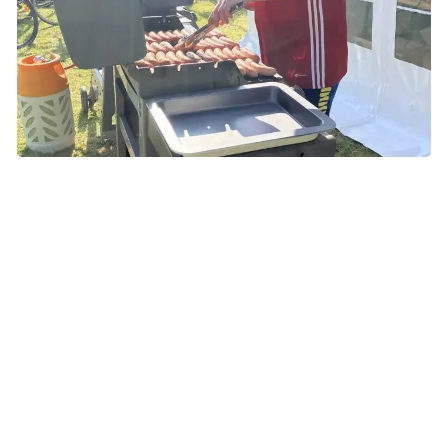
Anders fra IT står for grillpølser til de sultne deltagere i alle
aldre. Foto: Privat
Som holdkaptajn er Tines opgave at samle sit hold og
sikre, at deltagerne får de nødvendige, praktiske
informationer. Derudover har hun en koordinerende rolle
mellem holdene, ledelsen og andre involverede, fx
kantinen.
Det foregår til faste møder, hvor holdkaptajnerne fordeler
de praktiske opgaver.