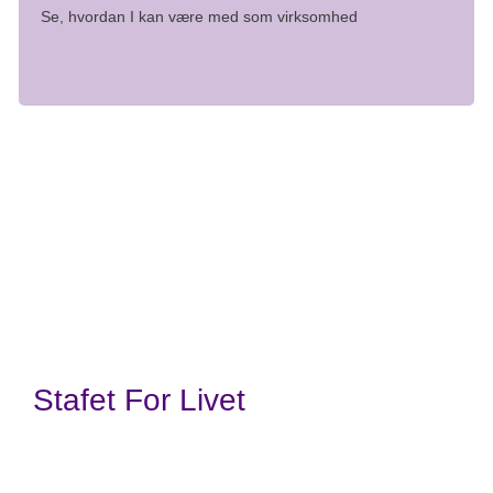
Se, hvordan I kan være med som virksomhed
Fortælling
Events og aktiviteter
Stafet For Livet
Kræftens Bekæmpelse
Strandboulevarden 49