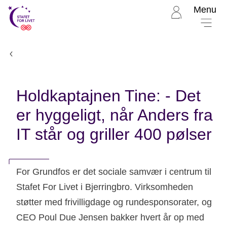
Menu
Til
Stafet
for
livet
Nyheder
forside
Holdkaptajnen Tine: - Det
er hyggeligt, når Anders fra
IT står og griller 400 pølser
For Grundfos er det sociale samvær i centrum til
Stafet For Livet i Bjerringbro. Virksomheden
støtter med frivilligdage og rundesponsorater, og
CEO Poul Due Jensen bakker hvert år op med