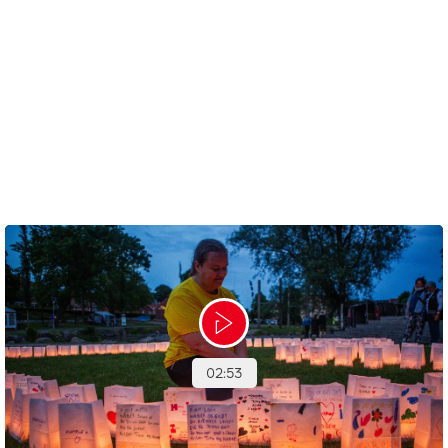
Vær frivillig - og gør en forskel sammen
Vil I give medarbejderne en anderledes arbejdsdag med
mening og fællesskab til Stafet For Livet 2026? Så kan I
stille op som frivillige til Stafet For Livet.
Kontakt os på
stafetforlivet@cancer.dk
og hør, hvordan I
kan være med.