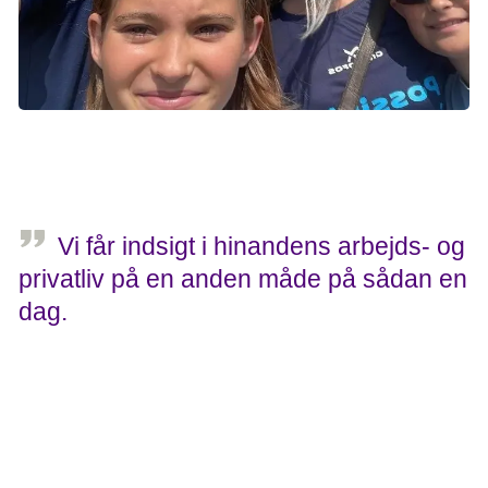
Holdkaptajnen Tine fra Grundfos har haft sine børn med til
Stafet For Livet, siden de var små. Det er blevet en hyggelig
tradition - både for familien og kollegerne. Foto: Privat.
Vi får indsigt i hinandens arbejds- og
privatliv på en anden måde på sådan en
dag.
Tine, holdkaptajn, Grundfos
Læs historie om Grundfos og bliv inspireret