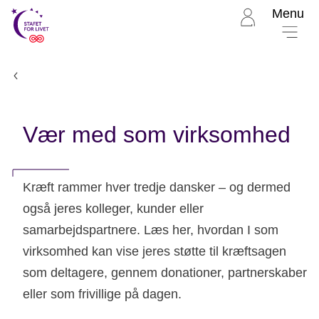
Menu
Til
Stafet
for
livet
Stafet For Livet
forside
Vær med som virksomhed
Kræft rammer hver tredje dansker – og dermed
også jeres kolleger, kunder eller
samarbejdspartnere. Læs her, hvordan I som
virksomhed kan vise jeres støtte til kræftsagen
som deltagere, gennem donationer, partnerskaber
eller som frivillige på dagen.