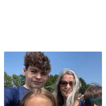
De fleste virksomheder donerer mellem 2.000 og 10.000
kr., men alle bidrag gør en forskel. Vi tager også gerne
imod naturalier efter aftale.
Husk, at virksomheder får skattefradrag op til 19.000 kr.
(2025, Ligningslovens §8A). Donerer I via hjemmesiden
med CVR-nummer, indberetter vi automatisk til SKAT.