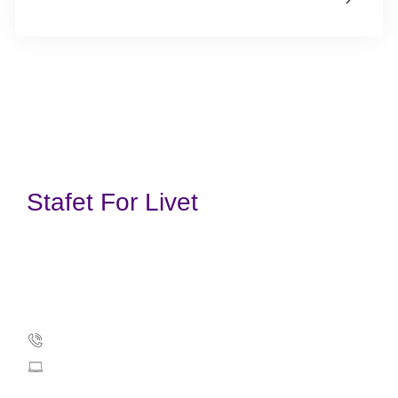
Stafet For Livet
Kræftens Bekæmpelse
Strandboulevarden 49
2100 København Ø
35257500
info@cancer.dk