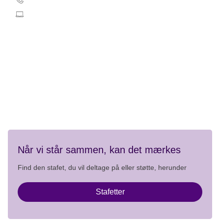
stafetforlivet@cancer.dk
Telefontider:
Mandag-fredag 9.00 - 15.00
Kontakt
Privatlivspolitik
Når vi står sammen, kan det mærkes
Find den stafet, du vil deltage på eller støtte, herunder
Stafetter