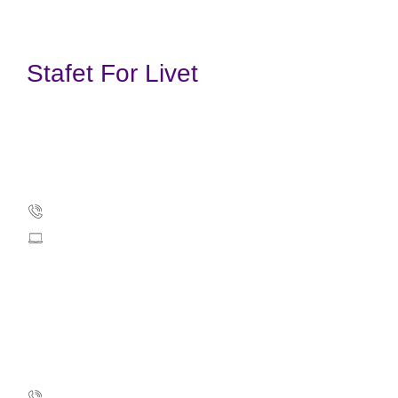
Stafet For Livet
Kræftens Bekæmpelse
Strandboulevarden 49
2100 København Ø
35257500
info@cancer.dk
CVR: 55629013
EAN numre
Stafet For Livet support
35 25 75 03