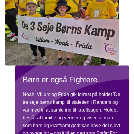
Fightere.
Det koster ikke noget at deltage som Fighter, men
hvis du vil deltage på et hold, er deltagergebyret 150
kr.
Find en stafet nær dig
Børn er også Fightere
Noah, Villum og Frida gik forrest på holdet 'De
tre seje børns kamp' til stafetten i Randers og
var med til at samle ind til kræftsagen. Holdet
består af familie og venner og viser, at man
som barn og kræftramt godt kan have det sjovt
og hyggeligt – også til en dag som Stafet For