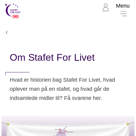
Menu
Til
Stafet
for
livet
Hvad er Stafet For Livet
forside
Om Stafet For Livet
Hvad er historien bag Stafet For Livet, hvad
oplever man på en stafet, og hvad går de
indsamlede midler til? Få svarene her.