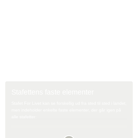
både før og under stafetten:
Idékatalog
Stemningen udvikler sig typisk i løbet af dagen – fra energi
og fællesskab til ro og eftertænksomhed, især når mørket
falder på og lysceremonien afholdes.
Om natten løber og går deltagerne også, hvis man vil.
Løbet om natten symboliserer, at sygdommen aldrig
sover.
Stafettens faste elementer
Stafet For Livet kan se forskellig ud fra sted til sted i landet,
men indeholder enkelte faste elementer, der går igen på
alle stafetter:
Åbningsceremoni
– fælles start på stafetten