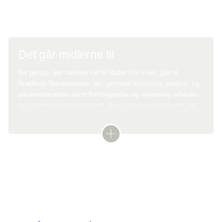
At samle ind til livsvigtig forskning og hjælp
Det går midlerne til
De penge, der samles ind til Stafet For Livet, går til
Kræftens Bekæmpelse, der gennem forskning, patient- og
pårørendestøtte samt forebyggelse og oplysning arbejder
for, at færre skal have kræft, flere skal overleve kræft, og
alle skal have et bedre liv både med og efter kræft.
Læs mere:
Hvad går din støtte til?
Stafetten bidrager også til det lokale arbejde. 10
% af overskuddet fra den årlige Stafet For Livet
overføres til Kræftens Bekæmpelses
lokalforening i området (dog maksimalt 50.000
kr.). På den måde kommer en del af de
indsamlede midler til at gøre gavn lokalt.