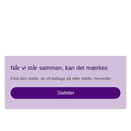
Telefontider:
Mandag-fredag 9.00 - 15.00
Kontakt
Privatlivspolitik
Når vi står sammen, kan det mærkes
Find den stafet, du vil deltage på eller støtte, herunder
Stafetter