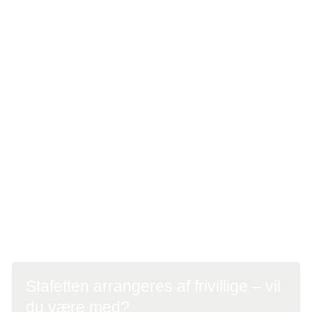
Du kan deltage på forskellige måder:
Opret dit eget hold
- og saml venner, familie eller fx
kollegaer
Gå med på et hold – der findes altid et åbent hold,
hvor alle er velkomne
Støt en stafet, hold eller deltager– med en donation
eller en lyspose
Vær frivillig
– og vær med til at arrangere stafetten
Stafetten arrangeres af frivillige – vil
du være med?