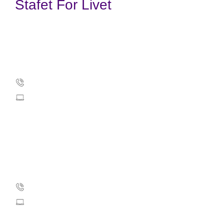
Stafet For Livet
Kræftens Bekæmpelse
Strandboulevarden 49
2100 København Ø
35257500
info@cancer.dk
CVR: 55629013
EAN numre
Stafet For Livet support
35 25 75 03
stafetforlivet@cancer.dk