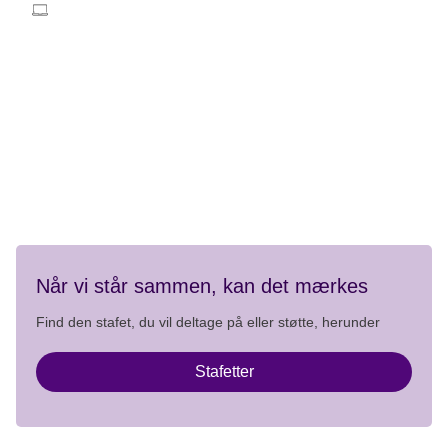
stafetforlivet@cancer.dk
Telefontider:
Mandag-fredag 9.00 - 15.00
Kontakt
Privatlivspolitik
Når vi står sammen, kan det mærkes
Find den stafet, du vil deltage på eller støtte, herunder
Stafetter