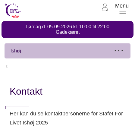
Menu
Til
Stafet
for
Lørdag d. 05-09-2026 kl. 10:00 til 22:00
livet
Stafet
Gadekæret
for
forside
livet,
Ishøj
Ishøj
Ishøj
Kontakt
Her kan du se kontaktpersonerne for Stafet For
Livet Ishøj 2025