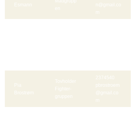
Madgrupp
Esmann
n@gmail.co
en
m
Formand
&
21743043
Marianne
Tovholder
Mandersen
Jacobi
Lys-
111@gmail.
Andersen
gruppen
com
og hold
2374540
Tovholder
Pia
pbrostroem
Fighter-
Brostrøm
@gmail.co
gruppen
m