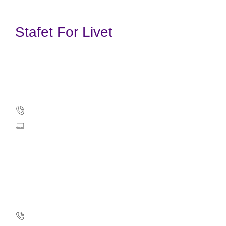
Stafet For Livet
Kræftens Bekæmpelse
Strandboulevarden 49
2100 København Ø
35257500
info@cancer.dk
CVR: 55629013
EAN numre
Stafet For Livet support
35 25 75 03