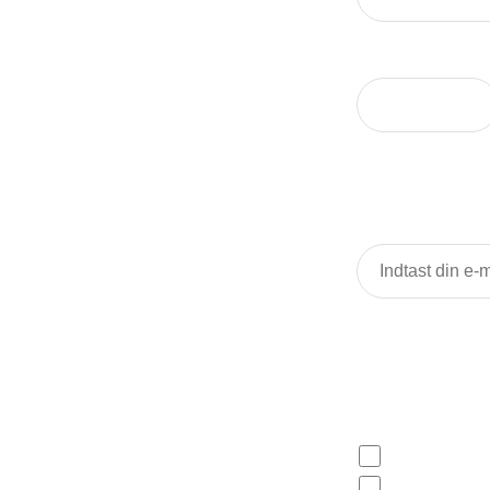
Postnummer
Email og telefon
E-mail
Hvad skal 
Sæt venligst kryd
Møbler
Tøj