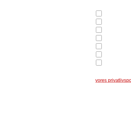
Du bedes vælge én 
En annonce i 
På Facebook
I min lokale 
Jeg hørt om an
Kræftens Bek
Google
Ingen af dele
Dine data er vig
vores privatlivspo