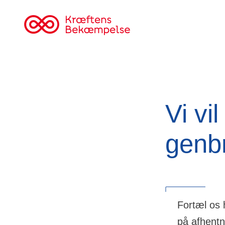
Vi vi
genb
Fortæl os 
på afhentn