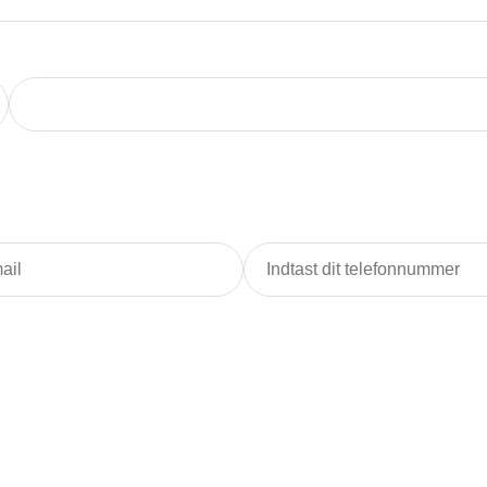
By
Telefonnummer
vi hente?
s ud fra de ting, som vi skal hente hos dig: