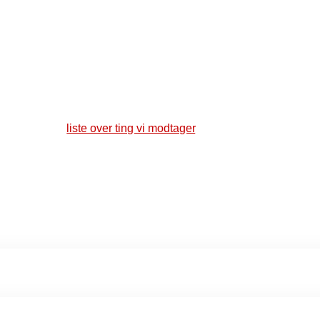
, kan du se en
liste over ting vi modtager
. Send gerne billeder med
 skal hente.
e et eller flere billeder af dit genbrugsgul
 til seks billeder af din genbrugsdonation her.
 Upload første billede