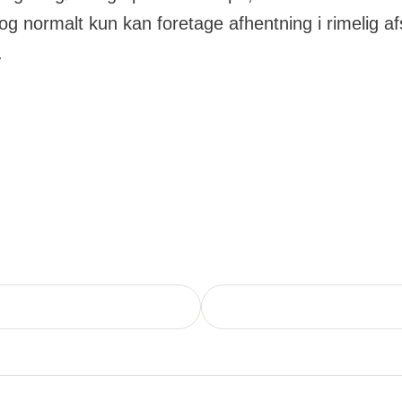
g normalt kun kan foretage afhentning i rimelig af
.
 dig
Efternavn