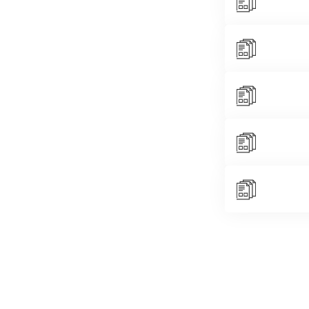
Valgfri
Valgfri:
Valgfri:
Valgfri
Valgfri:
Tak for di
Hvor har du hørt, 