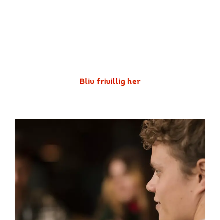
Bekæmpelse og arbejde med tobaks- og
nikotinforebyggelse. Frivillige gør en vigtig indsats
og sætter røg og nikotin på dagsordenen i
lokalområderne. Du kan få hjælp til, hvordan du
bliver frivillig her.
Bliv frivillig her