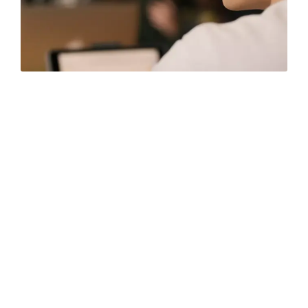
Privatpersoner
Som privatperson kan du også være med til at
gøre en forskel for at skabe en røg- og
nikotinfri fremtid. Alle dem, der ønsker at bakke
op om sagen, kan være med til at bidrage. Du
kan bakke op om sagen ved at være med til at
dele viden, nyheder og budskaber på sociale
medier. Du kan blandt andet følge Røg- og
nikotinfri Fremtid på LinkedIn, Facebook og
Instagram eller bruge #RøgognikotinfriFremtid
i egne opslag. Du kan finde vores Facebookside
og engagere dig her.