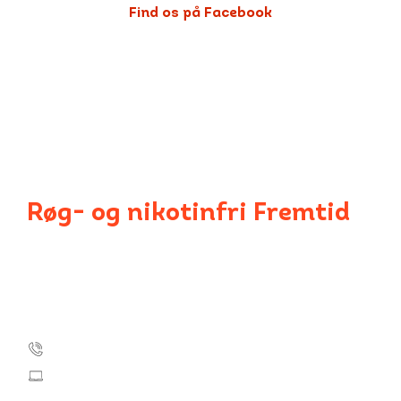
Find os på Facebook
Røg- og nikotinfri Fremtid
Kræftens Bekæmpelse og TrygFonden
Strandboulevarden 49
2100 København Ø
Tlf.: 35 25 75 00
kontakt@roegfrifremtid.dk