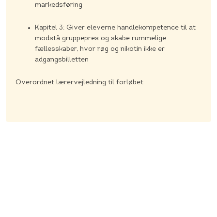
markedsføring
Kapitel 3: Giver eleverne handlekompetence til at
modstå gruppepres og skabe rummelige
fællesskaber, hvor røg og nikotin ikke er
adgangsbilletten
Overordnet lærervejledning til forløbet
Kapitel 1: Fakta og konsekvenser
I dette kapitel lærer eleverne om risici ved brug af
nikotinprodukter. Kapitlet indledes med, at eleverne ser
en film, hvor to unge fortæller om deres erfaringer med
nikotinprodukter og to eksperter fortæller om risici ved
brug af produkterne. Derefter er der opgaver, som