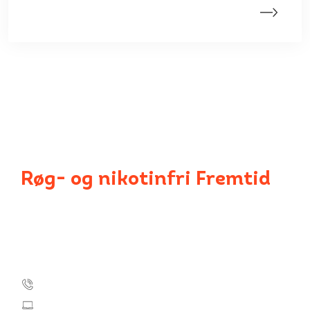
Fakta om rygning og nikotin
Røg- og nikotinfri Fremtid
Kræftens Bekæmpelse og TrygFonden
Strandboulevarden 49
2100 København Ø
Tlf.: 35 25 75 00
kontakt@roegfrifremtid.dk