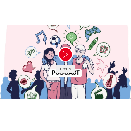
samtalen
Øvrigt undervisningsmateriale
Sundhedsstyrelsen har udviklet gratis