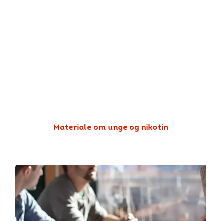
Andre materialer om unge og
nikotin
Vil du vide mere om nikotin? Her kan du finde
faktaark om unge og nikotin, samt et ark der linker
til nyttig information om nikotin på andre
hjemmesider.
Materiale om unge og nikotin