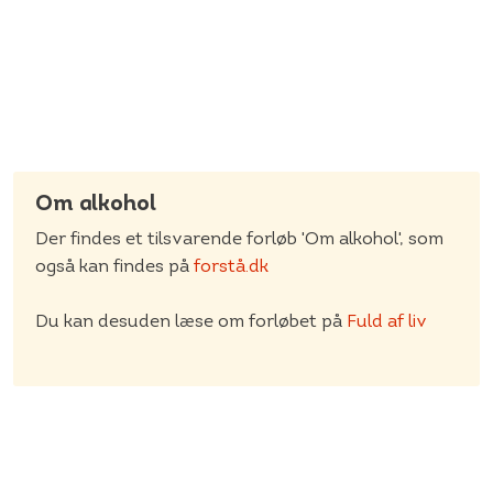
undervisning, forældreinddragelse og røgfri skoletid.
Indsatsen blev evalueret af Statens Institut for
Folkesundhed, som fandt god effekt. Se
evalueringsrapporten fra
2017
og fra
2020
Om alkohol
Der findes et tilsvarende forløb 'Om alkohol', som
også kan findes på
forstå.dk
Du kan desuden læse om forløbet på
Fuld af liv
Hvor finder jeg materialet?
På
forstå.dk
findes hele undervisningsforløbet. Hvis du
har unilogin, anbefaler vi, at du tilgår det der, da det