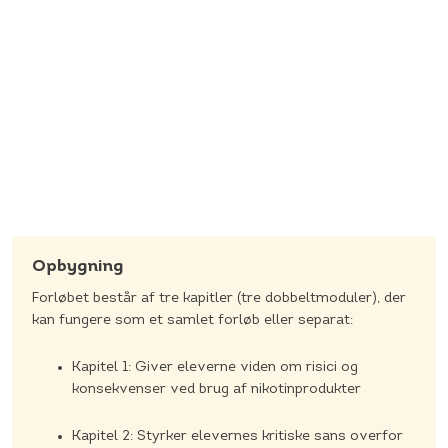
Skal du som konsulent ud på f.eks. en skole og
informere om materialet, kan du bruge disse slides:
Se
PowerPoint her
Materialer og opgaver
Opbygning
Forløbet består af tre kapitler (tre dobbeltmoduler), der
kan fungere som et samlet forløb eller separat:
Kapitel 1: Giver eleverne viden om risici og
konsekvenser ved brug af nikotinprodukter
Kapitel 2: Styrker elevernes kritiske sans overfor