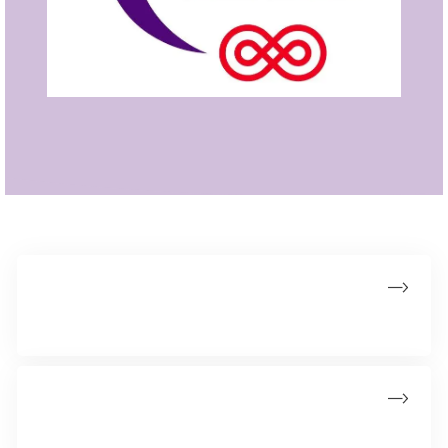
Hold
Her kan du oprette dit hold eller se allerede tilmeldte hold
Støt
Tænd et lys til stafetten eller støt med en donation