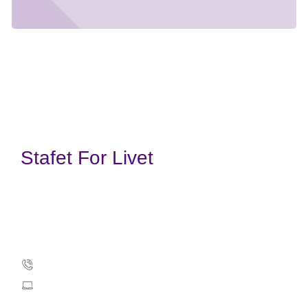
Stafet For Livet
Kræftens Bekæmpelse
Strandboulevarden 49
2100 København Ø
35257500
info@cancer.dk