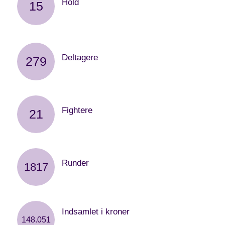
Hold
15
er tilmeldt stafetten i år
Deltagere
279
er tilmeldt stafetten i år
Fightere
21
er tilmeldt stafetten i år
Runder
1817
gennemført af deltagerne på årets stafet
Indsamlet i kroner
148.051
i form af deltagergebyrer, donationer og