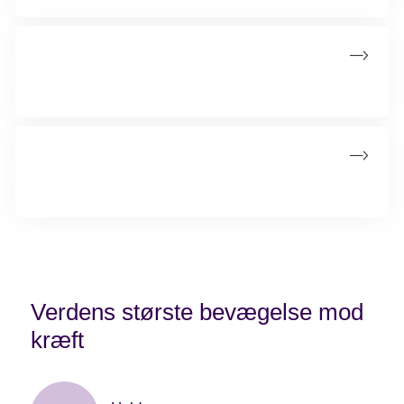
Om stafetten
Læs om stafettens program, kontakt til frivillige og sponsorer
Stafetshop
Køb mad mm. til afhentning ved stafetten
Verdens største bevægelse mod
kræft
Her kan du se nøgletallene for årets stafet