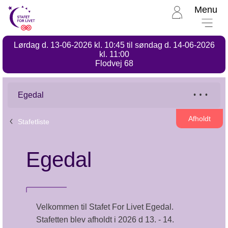
Menu
Til
Stafet
for
Lørdag d. 13-06-2026 kl. 10:45 til søndag d. 14-06-2026
livet
Stafet
kl. 11:00
for
Flodvej 68
forside
livet,
Egedal
Egedal
Afholdt
Stafetliste
Egedal
Velkommen til Stafet For Livet Egedal.
Stafetten blev afholdt i 2026 d 13. - 14.