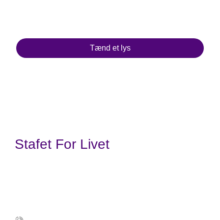
du selv kan skrive din hilsen
Tænd et lys for min. 50 kr.
Tænd et lys
Stafet For Livet
Kræftens Bekæmpelse
Strandboulevarden 49
2100 København Ø