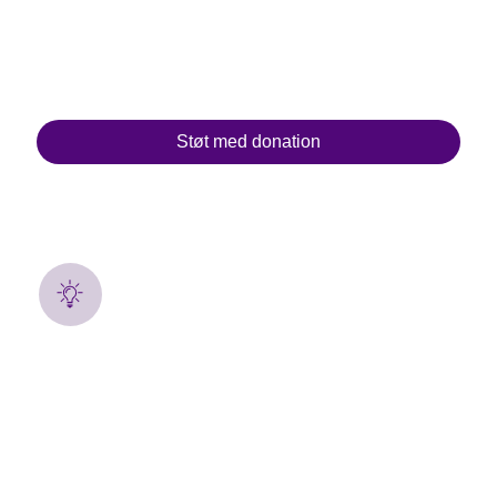
Som privatperson eller som virksomhed
Du kan støtte selve stafetten, et hold eller en deltager.
Du vælger beløbet
Støt med donation
Tænd et lys
Når mørket falder på, samles alle til lysceremonien, hvor der
tændes lysposer til dem, der har kræft inde på livet.
Skriv her en hilsen til en person, du gerne vil mindes
eller støtte
Lysposerne kan også købes til selve stafetten, hvor