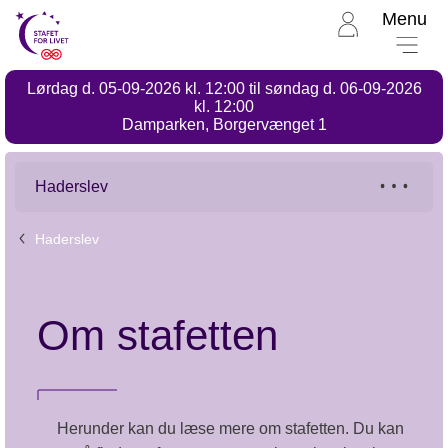
Menu
Til
Stafet
for
Lørdag d. 05-09-2026 kl. 12:00 til søndag d. 06-09-2026
livet
Stafet
kl. 12:00
for
Damparken, Borgervænget 1
forside
livet,
Haderslev
Haderslev
Haderslev
Om stafetten
Herunder kan du læse mere om stafetten. Du kan