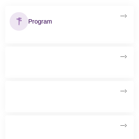
Program
Se programmet for stafetten her
Kontakt
Find kontaktoplysninger på din lokale stafet.
Samarbejdspartnere
Se virksomheder, der sponserer stafetten.
Donationer til stafetten
Se virksomheder, der har støttet stafetten med et kontant