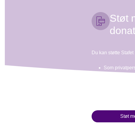
Støt 
donat
Du kan støtte Stafet 
Som privatper
Du kan støtte s
eller en deltag
Du vælger belø
Støt m