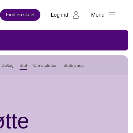
Log ind
Menu
Find en stafet
Deltag
Støt
Om stafetten
Stafetshop
tte