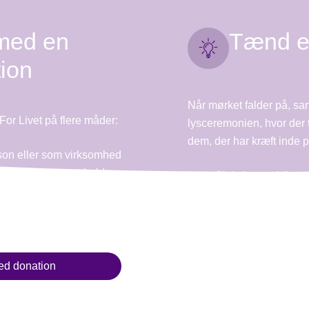
med en
Tænd et
ion
Når mørket falder på, saml
For Livet på flere måder:
lysceremonien, hvor der 
dem, der har kræft inde på
son eller som virksomhed
elve stafetten, et hold
Skriv her en hilsen 
er.
gerne vil mindes ell
Lysposerne kan ogs
bet
stafetten, hvor du s
hilsen
ed donation
Tænd et lys for min.