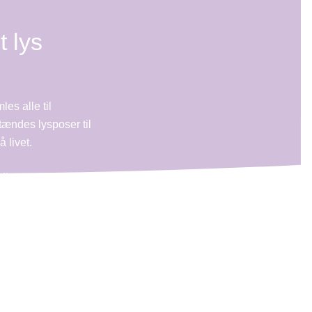
 lys
es alle til
tændes lysposer til
 livet.
til en person, du
er støtte
å købes til selve
elv kan skrive din
 50 kr.