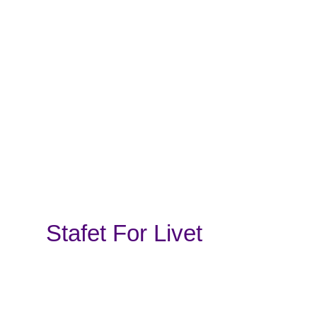
Stafet For Livet
Kræftens Bekæmpelse
Strandboulevarden 49
2100 København Ø