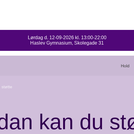
Lørdag d. 12-09-2026 kl. 13:00-22:00
Stafet
Haslev Gymnasium, Skolegade 31
for
livet,
Haslev
Faxe
Hold
 støtte
dan kan du stø