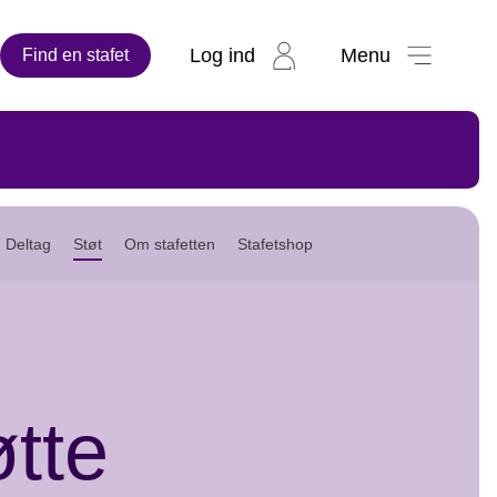
Log ind
Menu
Find en stafet
Deltag
Støt
Om stafetten
Stafetshop
tte