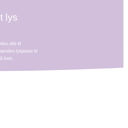
 lys
es alle til
tændes lysposer til
 livet.
til en person, du
er støtte
å købes til selve
elv kan skrive din
 50 kr.