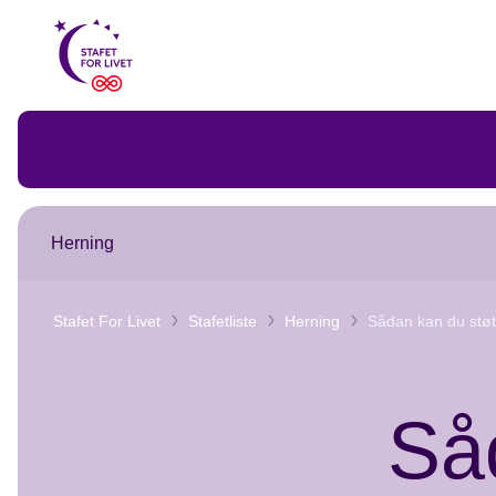
Til
Stafet
for
livet
forside
Herning
Stafet For Livet
Stafetliste
Herning
Sådan kan du støt
Så