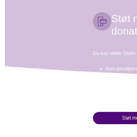
Støt 
donat
Du kan støtte Stafet 
Som privatper
Du kan støtte s
eller en deltag
Du vælger belø
Støt m