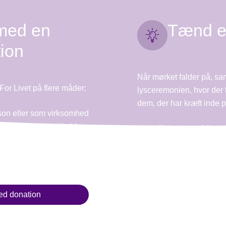
med en
Tænd et
ion
Når mørket falder på, saml
For Livet på flere måder:
lysceremonien, hvor der 
dem, der har kræft inde på
son eller som virksomhed
elve stafetten, et hold
Skriv her en hilsen 
er.
gerne vil mindes ell
Lysposerne kan ogs
bet
stafetten, hvor du s
hilsen
ed donation
Tænd et lys for min.