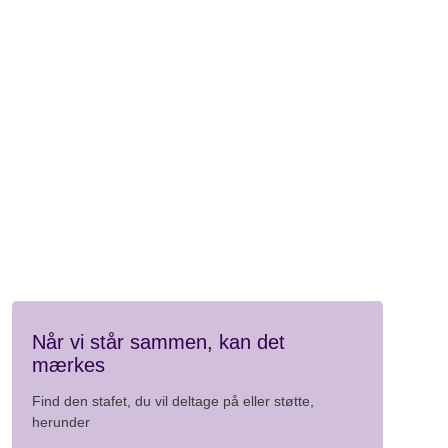
Når vi står sammen, kan det
mærkes
Find den stafet, du vil deltage på eller støtte,
herunder