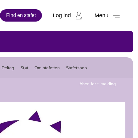
Log ind
Menu
Find en stafet
Deltag
Støt
Om stafetten
Stafetshop
Åben for tilmelding