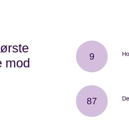
ørste
Ho
9
e mod
er 
r årets stafet
De
87
er 