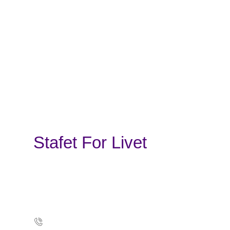
Stafet For Livet
Kræftens Bekæmpelse
Strandboulevarden 49
2100 København Ø
35257500