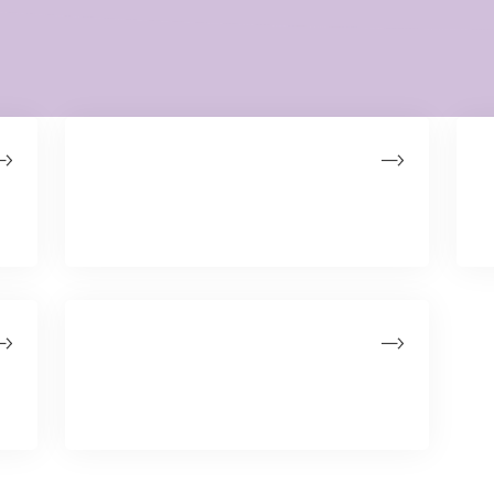
Deltag
Tilmeld dig som deltager på et hold eller
som Fighter
Stafetshop
Køb mad mm. til afhentning ved stafetten