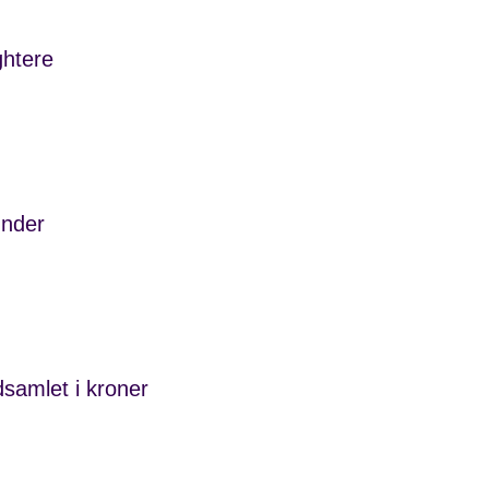
ghtere
tilmeldt stafetten i år
nder
nemført af deltagerne på
ts stafet
dsamlet i kroner
orm af deltagergebyrer,
ationer og tændte lys
 årets stafet