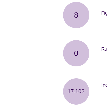
Fi
8
er 
Ru
0
gen
åre
In
i f
17.102
don
ved