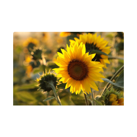
Holdkaptajn:
Gitte
Team Damernes Aften,