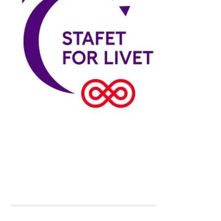
Holdkaptajn:
Lea Høholt
Team Helle
8.150 kr.
Indsamlingsmål: 5.000 kr.