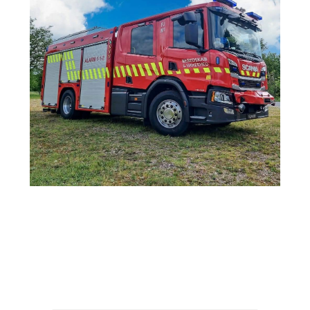
Holdkaptajn:
Gitte
Beredskab & Sikkerhed -
Station Fjellerup
3.080 kr.