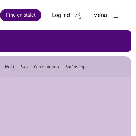
Log ind
Menu
Find en stafet
Hold
Støt
Om stafetten
Stafetshop