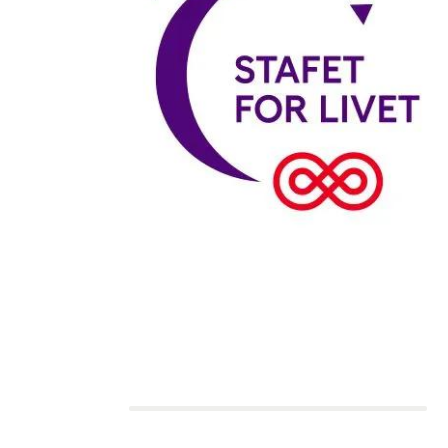
Holdkaptajn:
Michael
Team Hopsol´s
0 kr.
Indsamlingsmål: 10.000 kr.