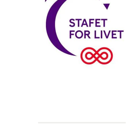
Holdkaptajn:
Thine Gosvig
Asmund & Victor
1.530 kr.
Indsamlingsmål: 500 kr.