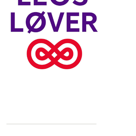
Holdkaptajn:
Rebekka
Leos løver
2.688 kr.
Indsamlingsmål: 1.500 kr.