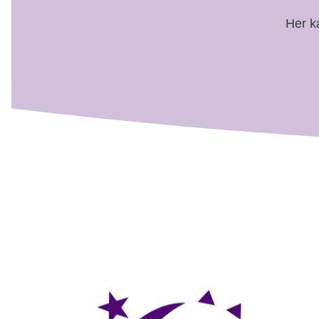
Her ka
14
Hold