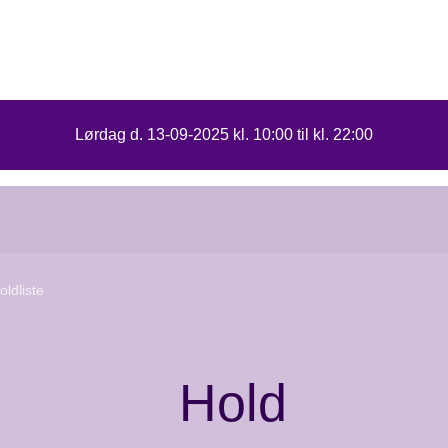
Lørdag d. 13-09-2025 kl. 10:00 til kl. 22:00
Stafet
for
livet,
Stenvad
Mosebrug
2025
oldliste
Hold