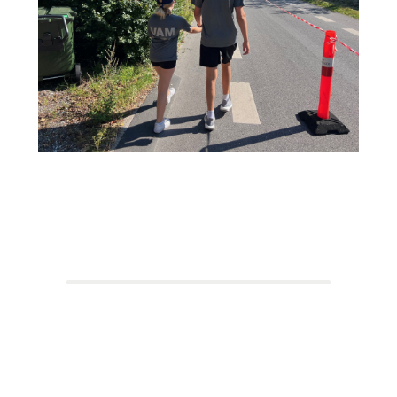
Holdkaptajn:
Jens
VAM holdet
20.715 kr.
Indsamlingsmål: 10.000 kr.
73 deltagere