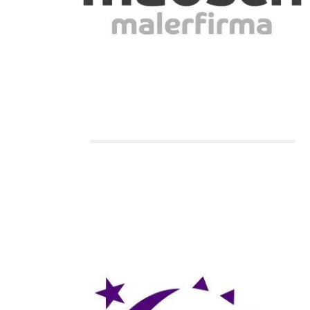
Holdkaptajn:
Mona
Malerfirma Madsen
6.450 kr.
Indsamlingsmål: 1.000 kr.
4 deltagere