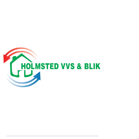
2 deltagere
Holdkaptajn:
Simon
Holmsted vvs & blik
0 kr.