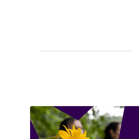
Holdkaptajn:
Trine
Grenaa Roklub
3.827 kr.
Indsamlingsmål: 2.000 kr.
25 deltagere