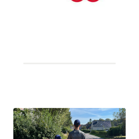
Holdkaptajn:
Djurs
Djurs Sommerland
27.630 kr.
Indsamlingsmål: 1 kr.
1 deltagere