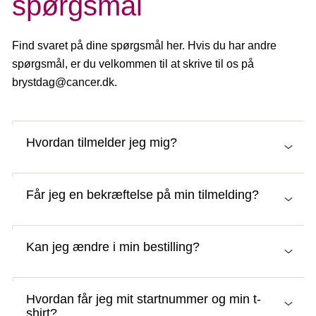
spørgsmål
Find svaret på dine spørgsmål her. Hvis du har andre
spørgsmål, er du velkommen til at skrive til os på
brystdag@cancer.dk.
Hvordan tilmelder jeg mig?
Du tilmelder dig via vores samarbejdspartner
Får jeg en bekræftelse på min tilmelding?
Sportstiming.
Tilmeld dig her
Ja, du får en bekræftelse på din tilmelding samt et
Du kan deltage på to måder:
Kan jeg ændre i min bestilling?
deltagerlink, som du skal bruge, hvis du skal ændre i
din bestilling. Modtager du ikke bekræftelsen, tjek da
Du kan tilmelde dig fra din egen lokation og
Ja. Du kan ændre i din bestilling, når du er logget ind
selv vælge en rute i dit nabolag
dit spamfilter eller kontakt
event@sportstiming.dk
.
Hvordan får jeg mit startnummer og min t-
på din profil på Sportstiming. Du kan logge ind via
shirt?