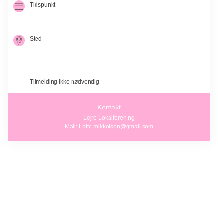
Tidspunkt
03. okt. 2026
kl. 10.00-18.00
Sted
Lejre
Adresser kommer senere
4070 Kirke Hyllinge
Tilmelding ikke nødvendig
Kontakt
Lejre Lokalforening
Mail: Lotte.mikkelsen@gmail.com