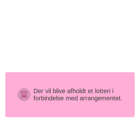
Lejre Lokalforening planlægger aktiviteter flere steder i
kommunen.
Sangaften i Sæby kirke, aktivitetsaften i Samarbejde med
Gevninge Gymnastikforening, vandretur et sted i
kommunen, måske også en zumba aktivitet. Mere info
følger.
Der vil blive afholdt et lotteri i
forbindelse med arrangementet.
Vestsjælland
Samvær og fællesskab