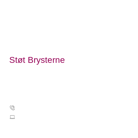
Støt Brysterne
Kræftens Bekæmpelse
Strandboulevarden 49
2100 København Ø
Tlf.: 35 25 75 00
stoetbrysterne@cancer.dk
CVR: 55629013