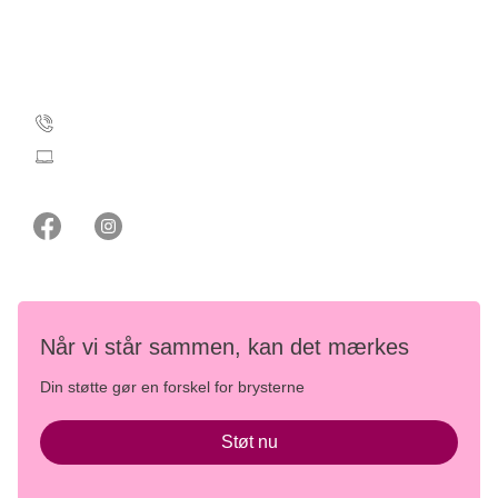
EAN-numre
Kontakt Støt Brysterne
35 25 35 11
stoetbrysterne@cancer.dk
Når vi står sammen, kan det mærkes
Din støtte gør en forskel for brysterne
Støt nu